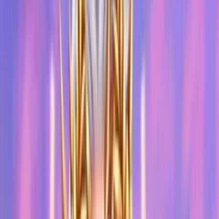
Xem Trước