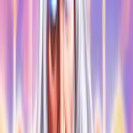
Cách Chơi