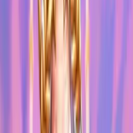
Đánh Giá