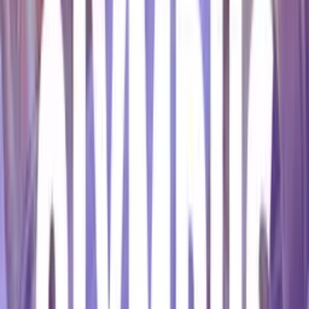
5,000+ đã đăng ký