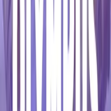
Rút tiền 24h