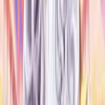
SlotXin Editorial Team
Chuyên gia đánh giá game