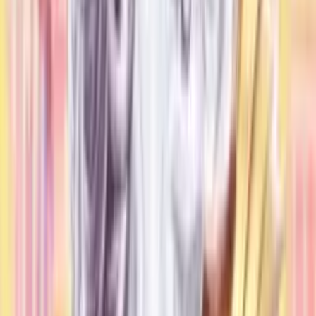
Đã xác minh