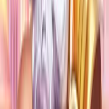
Chơi tại Rizzy
+100 Free Spins