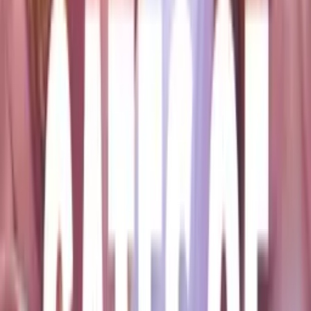
Nhân đôi tiền nạp
Welcome Bonus 100%
Nạp
500,000đ