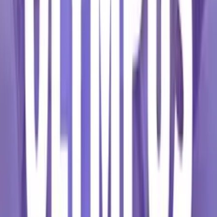
Momo/VietQR