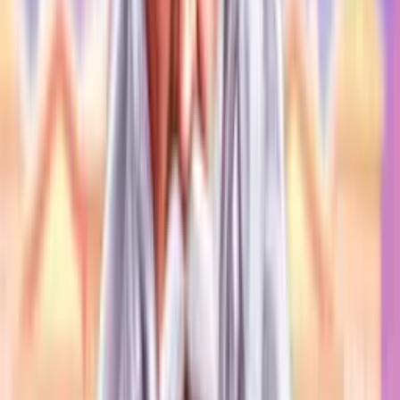
Hỏi Đáp