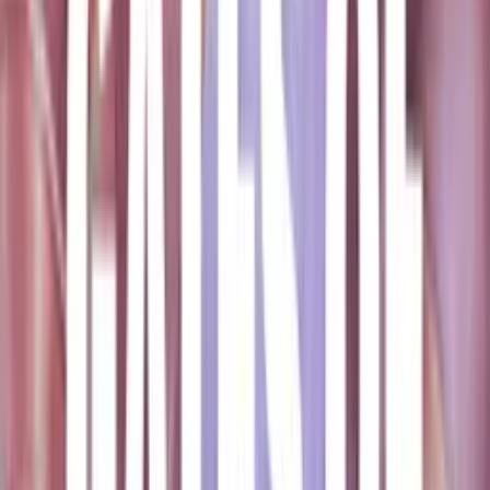
Chơi với
1,000,000đ