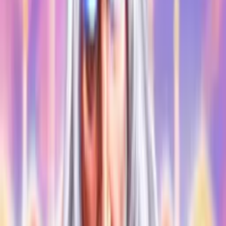
Cách Chơi