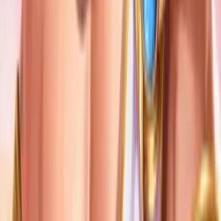
50,000x
Layout
5x3