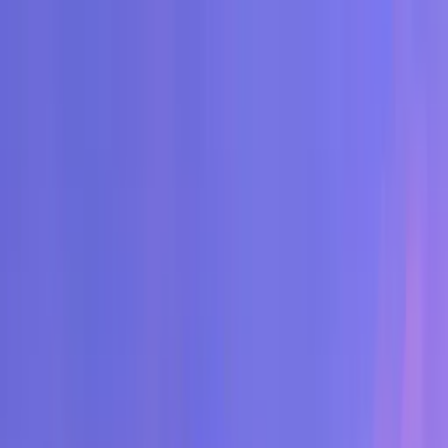
Bỏ qua đến nội dung chính
Trang Chủ
Slot Games
Casino
Tìm Kiếm
Khuyến Mãi
Hướng
Dẫn
Chơi tại Rizzy