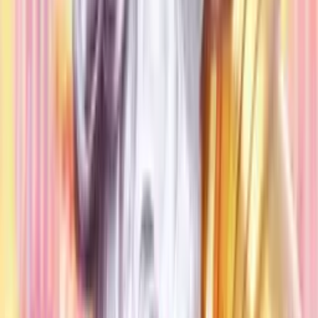
Cập nhật:
06/08/2026
Hacksaw Gaming
Slots
Warrior Ways
DEMO