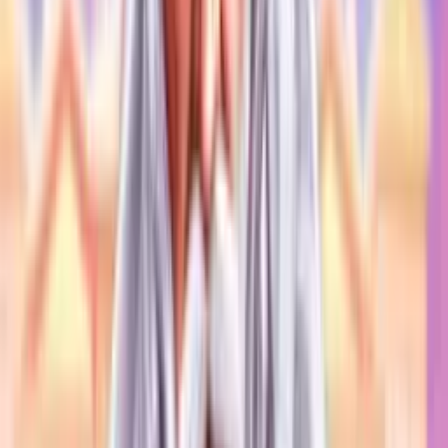
Hỏi Đáp