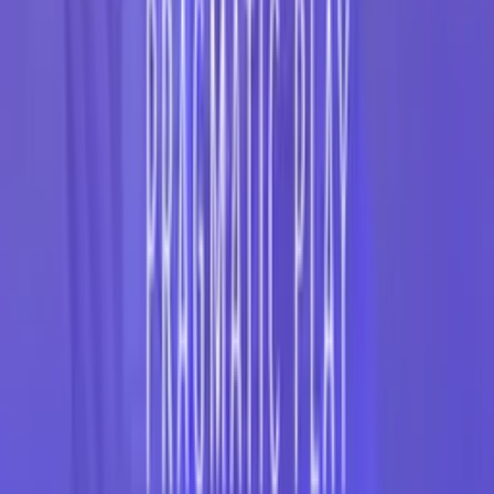
Casino khác