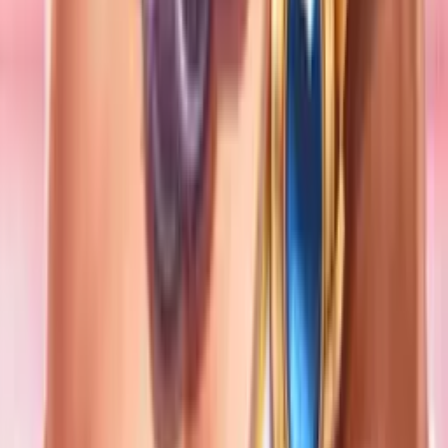
RTP
95.38
%
Biến động
Cao
Max Win