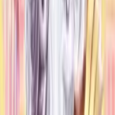
Đã xác minh