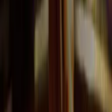
Hỏi Đáp