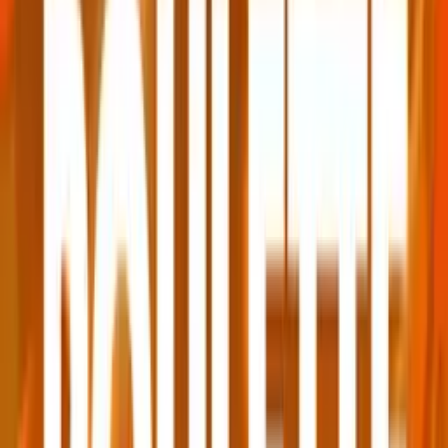
Rút tiền 24h