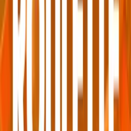
Momo/VietQR