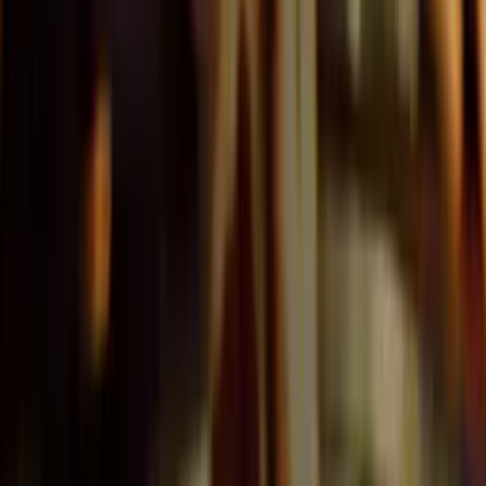
Cách Chơi