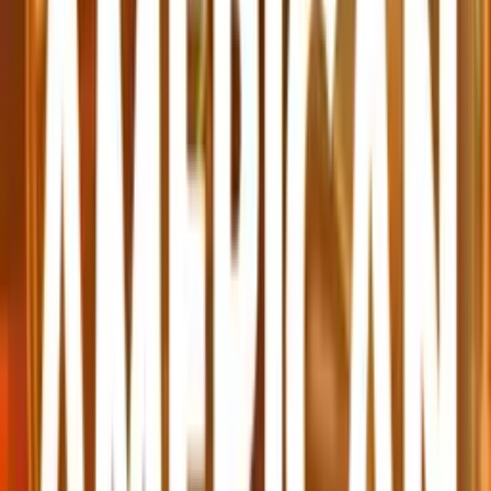
+ 100 Free Spins cho
Triton Multiplier Roulette
Đăng ký & Nhận 100 Free Spins