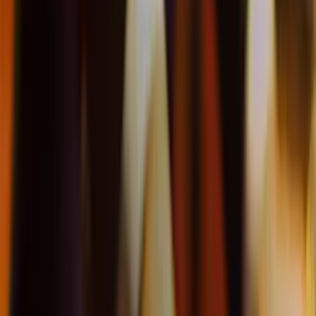
Xem Trước