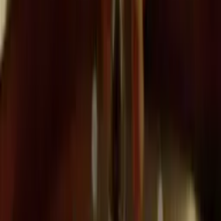
SlotXin Editorial Team
Chuyên gia đánh giá game