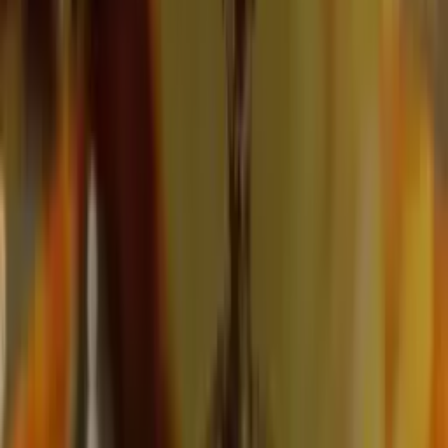
Cập nhật:
07/08/2026
Live88
Roulette
Triton Multiplier Roulette
DEMO