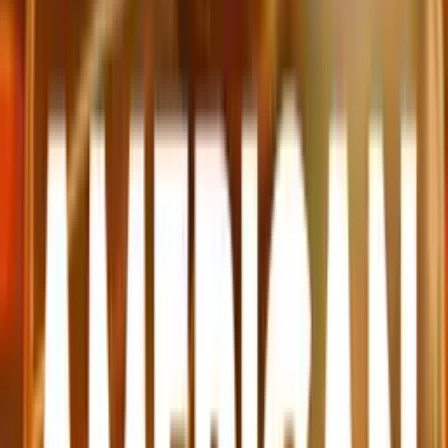
Chơi với
1,000,000đ