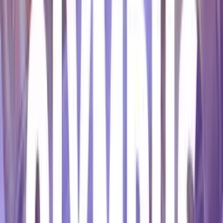
5,000+ đã đăng ký