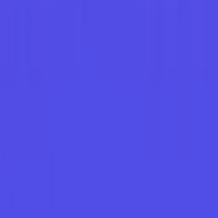
Biến Động