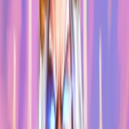
Thông Số