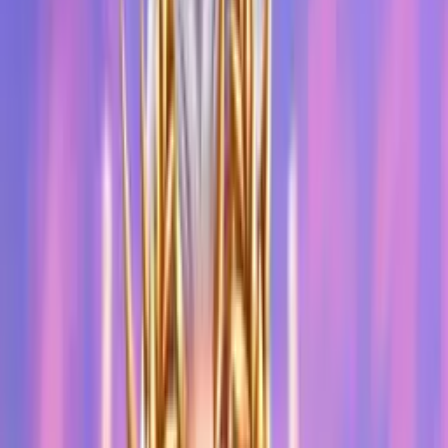
Xem Trước