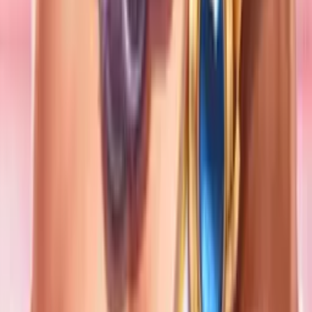
RTP
97.84
%
Cao
Biến động
Trung Bình