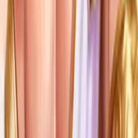
Có tại Rizzy Casino