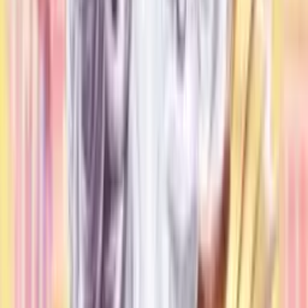
Đã xác minh