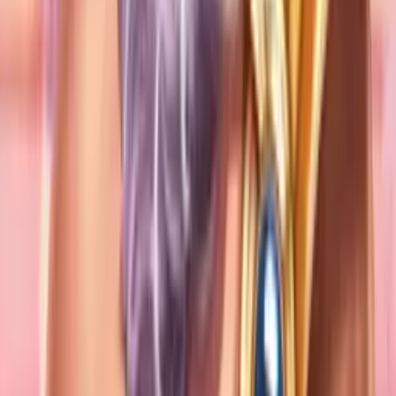
Chơi Demo