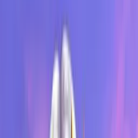
Trang Chủ
/
Slots
/
NetEnt
/
Rainforest Gold