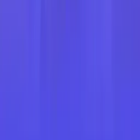
Lợi thế +
0.64
% RTP
Rainforest Gold có RTP từ 97.2% đến 97.84%, thuộc hàng cao nhất
trong ngành slot, cao hơn rất nhiều so với mức trung bình 96%.
Điều này có nghĩa là về lâu dài, người chơi nhận lại phần lớn số tiền
cược, giảm thiểu lợi nhuận của nhà cái. Kết hợp với độ biến động
trung bình và tiềm năng thắng tối đa 15,000x, game mang lại sự cân
bằng hoàn hảo giữa tần suất và giá trị phần thưởng. Đây là lựa chọn
xuất sắc cho mọi đối tượng người chơi, từ mới bắt đầu đến chuyên
nghiệp.
97.84
%
RTP
15,000x
Max Win
Trung Bình