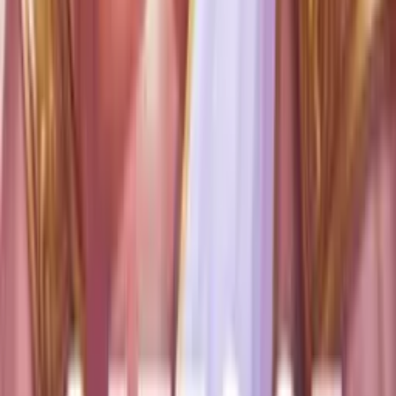
Hỗ trợ tiếng Việt 24/7