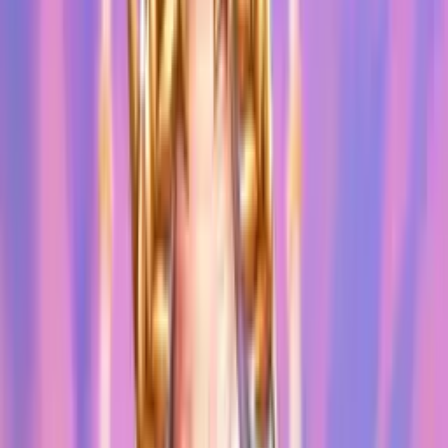
Đánh Giá