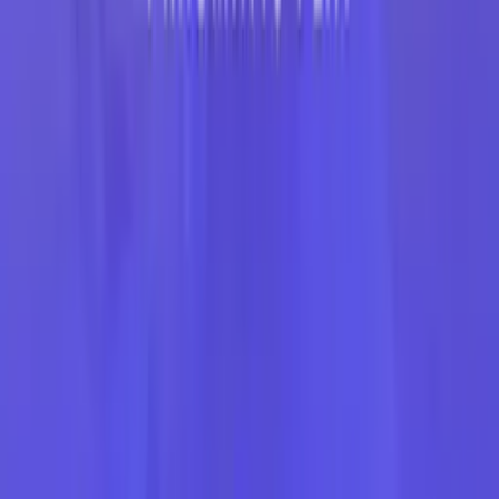
Casino khác
97.2
%