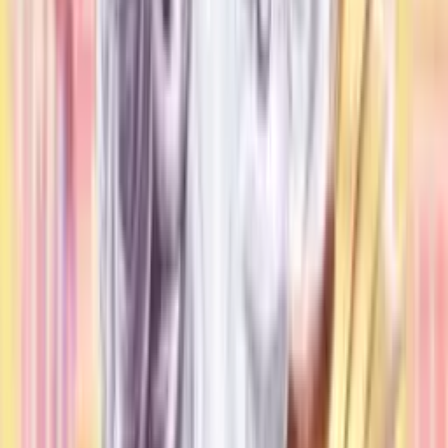
Đã xác minh