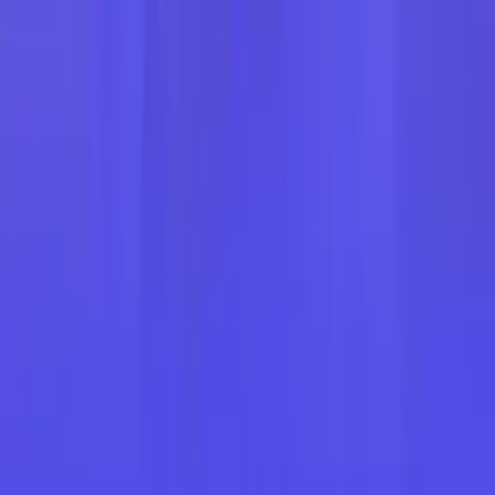
Lợi thế +
1.22
% RTP
Với RTP tối đa 96.97%, Starburst nằm ở mức cao so với trung bình
ngành (khoảng 96%). Mức RTP tối thiểu là 95.75% vẫn chấp nhận
được. Độ biến động thấp có nghĩa bạn sẽ thắng thường xuyên
nhưng giá trị mỗi lần thắng thường ở mức trung bình, phù hợp với
chiến lược chơi lâu dài và quản lý ngân sách ổn định.
96.97
%
RTP
5,000x
Max Win
Thấp
Biến Động