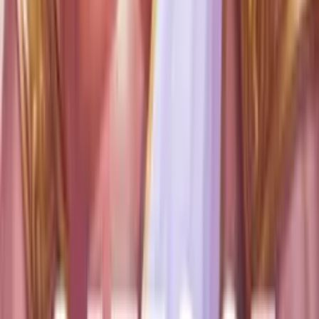
Hỗ trợ tiếng Việt 24/7