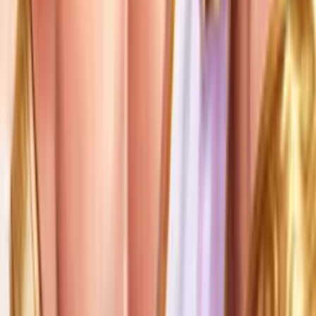
Có tại Rizzy Casino