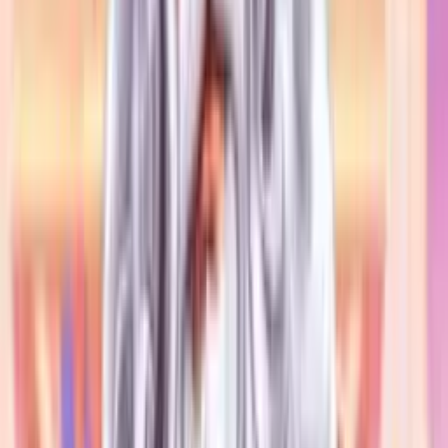
Game Tương Tự