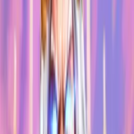
Thông Số