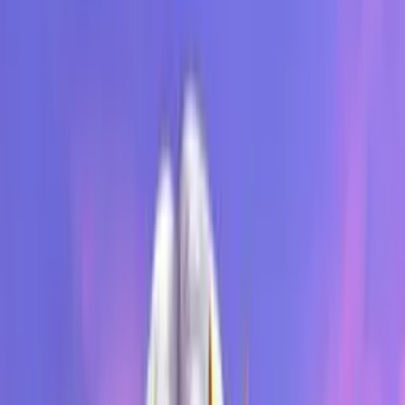
Trang Chủ
/
Slots
/
NetEnt
/
Starburst