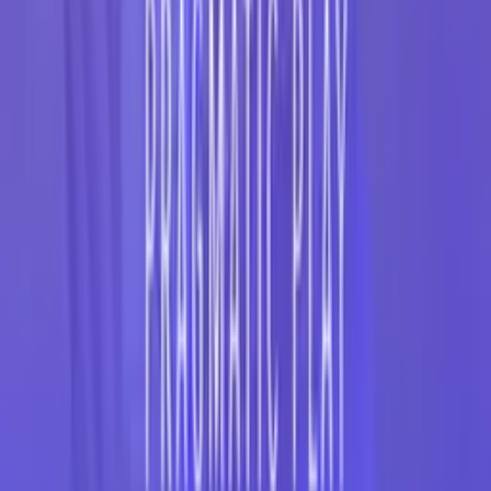
96.97
%