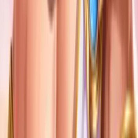
Max Win
5,000x
Layout
3x3