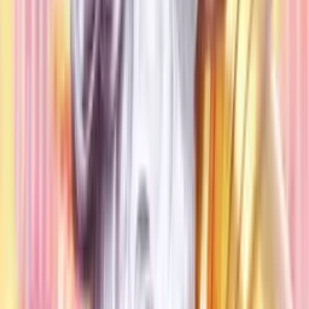
Cập nhật:
05/08/2026
NetEnt
Slots
Street Fighter I I the World Warrior Slot
DEMO