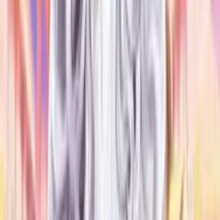
SlotXin Editorial Team
Chuyên gia đánh giá game