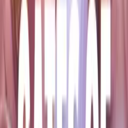
Nhân đôi tiền nạp
Welcome Bonus 100%
Nạp
500,000đ