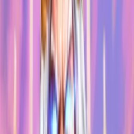
Thông Số