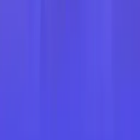
Lợi thế +
1.10
% RTP
Street Fighter II the World Warrior Slot sở hữu RTP dao động từ
95.91% đến 97.01%, với mức cao nhất thuộc top đầu ngành, vượt
xa mức trung bình 96%. Điều này mang lại lợi thế đáng kể cho
người chơi trong dài hạn, đặc biệt phù hợp cho chiến lược chơi kiên
nhẫn và quản lý ngân sách tốt. Kết hợp với độ biến động thấp, RTP
cao đảm bảo phần thưởng được trả đều đặn với tần suất cao hơn,
giúp kéo dài thời gian chơi và giảm rủi ro cạn kiệt ngân sách nhanh
chóng. Tuy nhiên, điểm trừ là mức thắng tối đa 2,500x khiêm tốn
hơn các slot biến động cao, phù hợp cho người chơi ưu tiên sự ổn
định hơn là săn jackpot khủng.
97.01
%
RTP
2,500x