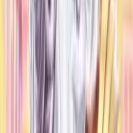
Đã xác minh