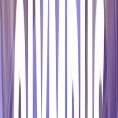
5,000+ đã đăng ký