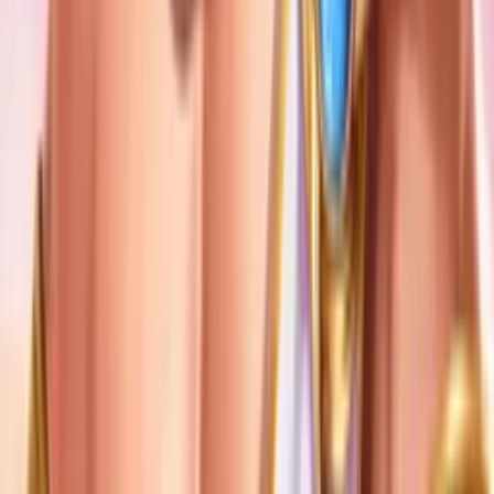
Max Win
2,500x
Layout
6x5