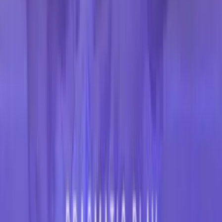
Rizzy Casino