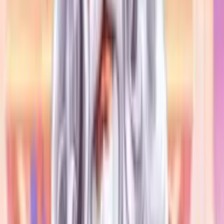
Game Tương Tự