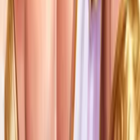
Có tại Rizzy Casino