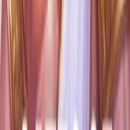
Hỗ trợ tiếng Việt 24/7