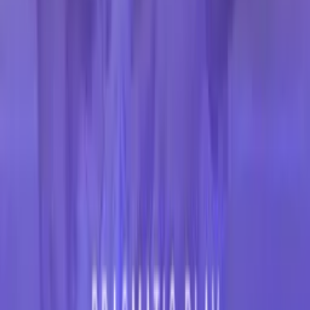
Rizzy Casino
95.99
%