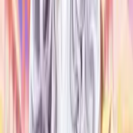
SlotXin Editorial Team
Chuyên gia đánh giá game