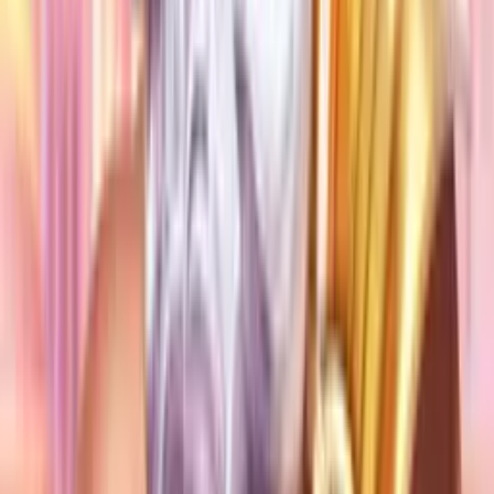
Chơi tại Rizzy
+100 Free Spins