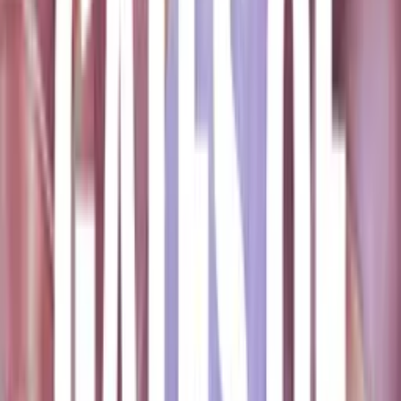
Chơi với
1,000,000đ