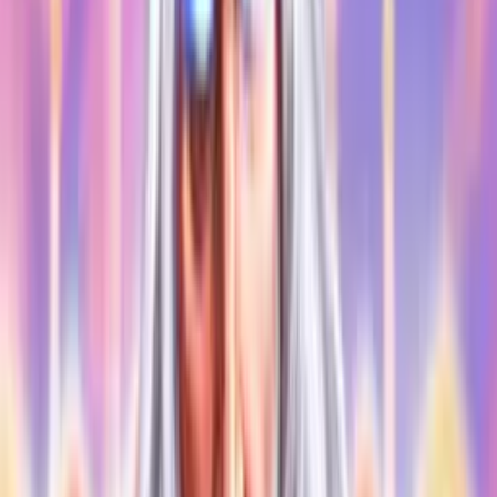
Cách Chơi