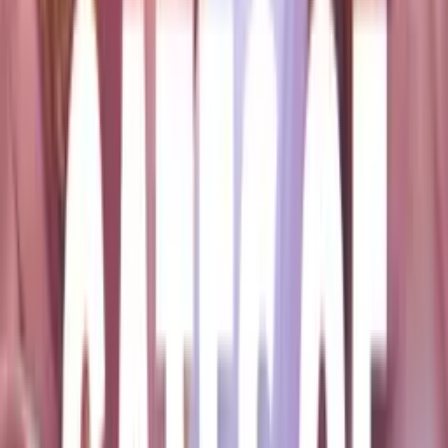
Nhân đôi tiền nạp
Welcome Bonus 100%
Nạp
500,000đ