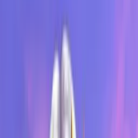
Trang Chủ
/
Slots
/
Nolimit City
/
Buffalo Hunter