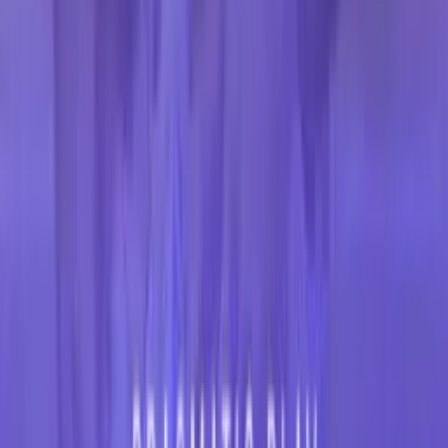
Rizzy Casino
95.9
%