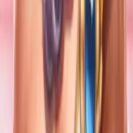
RTP
95.9
%
Biến động
Cực Cao
Max Win