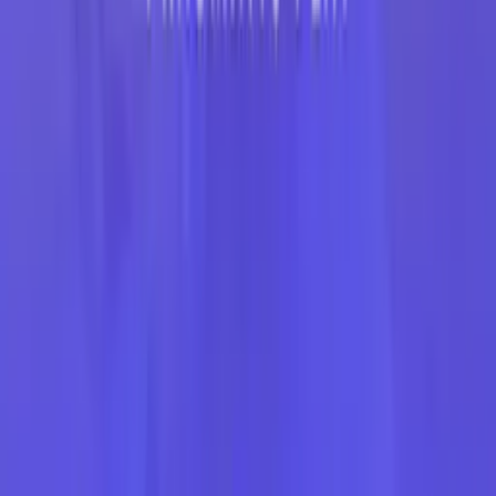
95.11
%