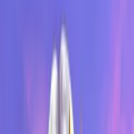
Trang Chủ
/
Slots
/
Nolimit City
/
D Day