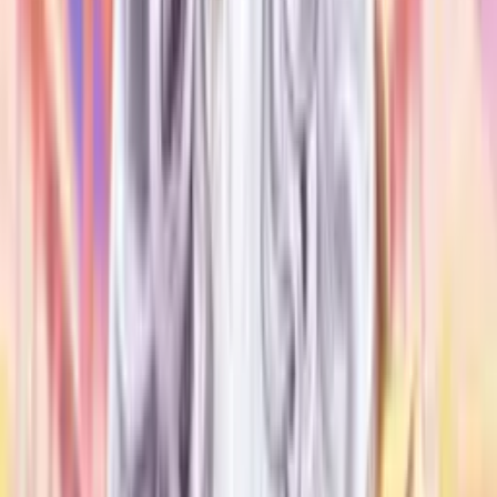
SlotXin Editorial Team
Chuyên gia đánh giá game