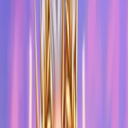
Xem Trước