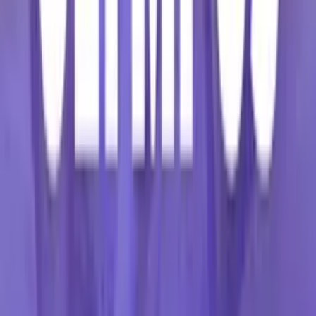
RTP Cao Nhất
D Day
tại
Rizzy
+
0.79
%