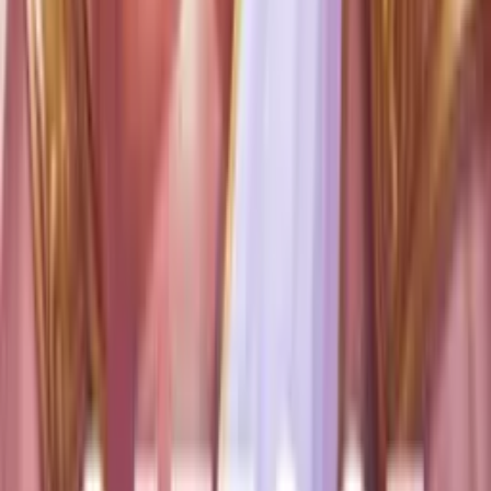
Hỗ trợ tiếng Việt 24/7