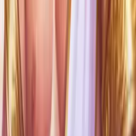
Rút tiền qua Momo, VietQR