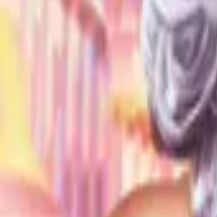
Trang Chủ
/
Slots
/
Nolimit City
/
Deadwood