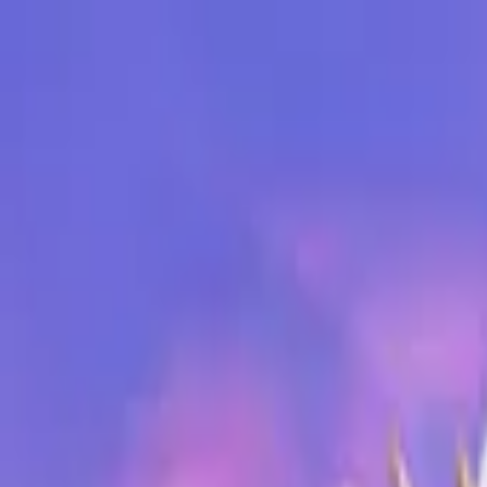
Bỏ qua đến nội dung chính
Trang Chủ
Slot Games
Casino
Tìm Kiếm
Khuyến Mãi
Hướng Dẫn
Chơi 