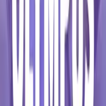
Momo/VietQR