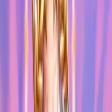
Đánh Giá