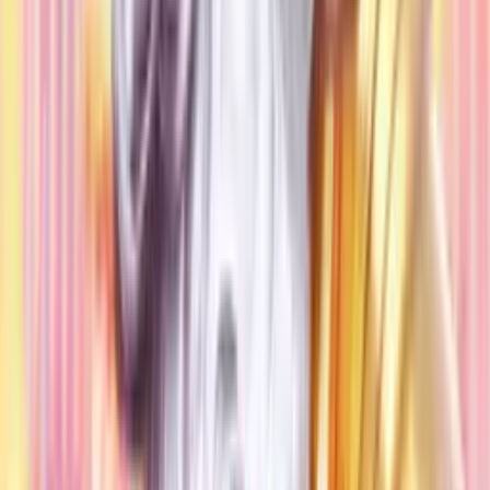
Cập nhật:
05/08/2026
Nolimit City
Slots
Bonus Buy
Infectious 5 X Ways
DEMO