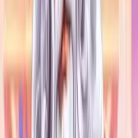
Game Tương Tự