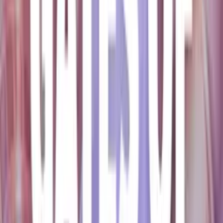
+ 100 Free Spins cho
Infectious 5 X Ways
Đăng ký & Nhận 100 Free Spins