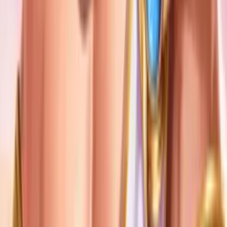
50,000x
Layout
5x3