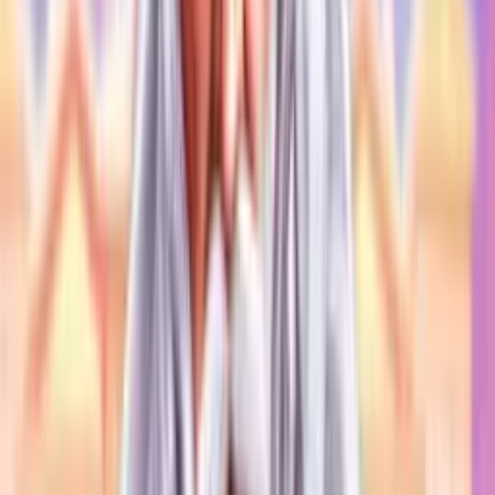
Hỏi Đáp