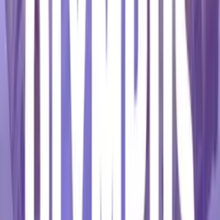
Rút tiền 24h