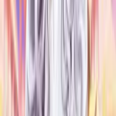
SlotXin Editorial Team
Chuyên gia đánh giá game