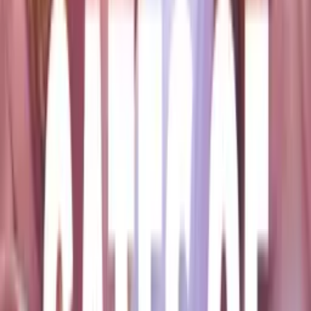
Nhân đôi tiền nạp
Welcome Bonus 100%
Nạp
500,000đ