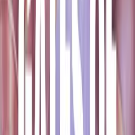
Chơi với
1,000,000đ