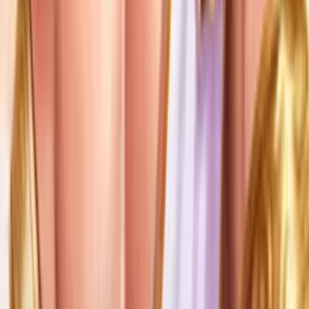
Có tại Rizzy Casino