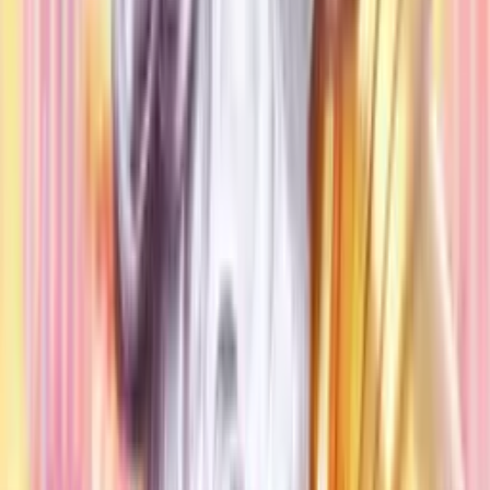
Cập nhật:
09/08/2026
Nolimit City
Slots
Bonus Buy
Land of the Free
DEMO