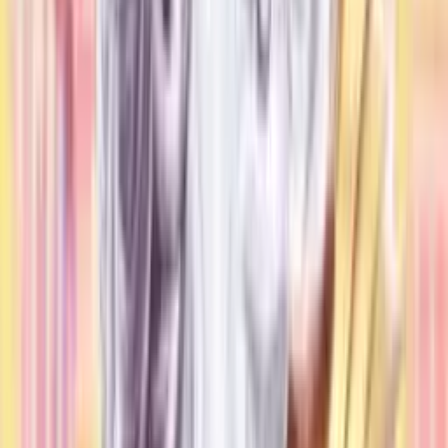
Đã xác minh