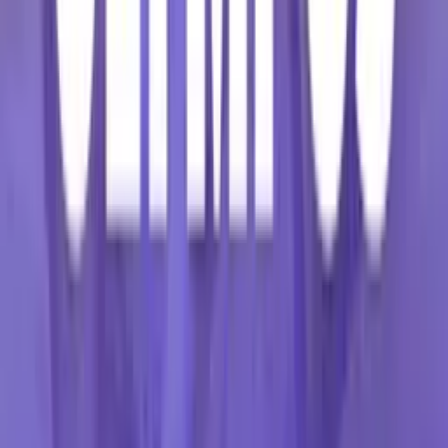
RTP Cao Nhất
Land of the Free
tại
Rizzy
+
0.75
%