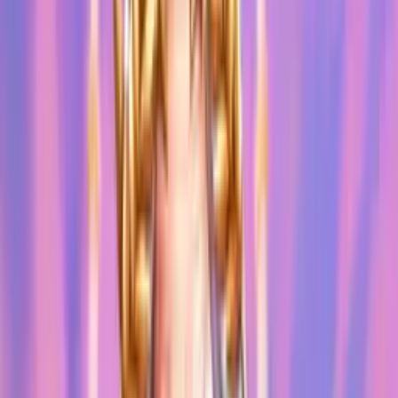
Đánh Giá