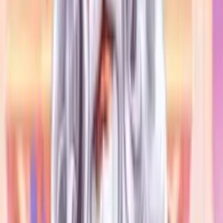
Game Tương Tự