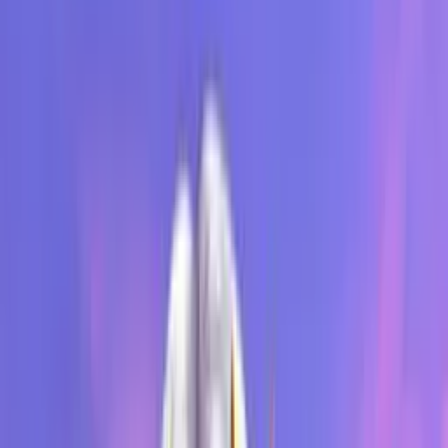
Trang Chủ
/
Slots
/
Nolimit City
/
Land of the Free