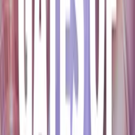
+ 100 Free Spins cho
Land of the Free
Đăng ký & Nhận 100 Free Spins