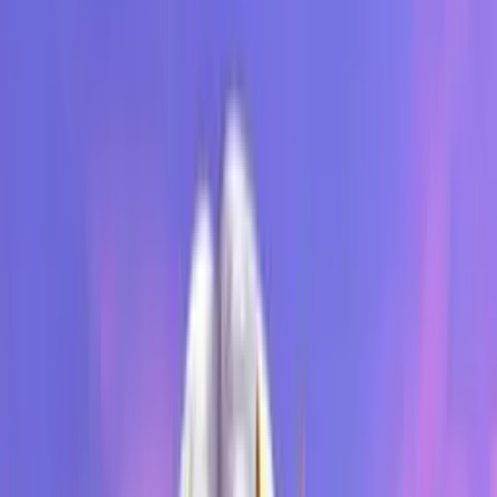
Trang Chủ
/
Slots
/
Nolimit City
/
Little Bighorn