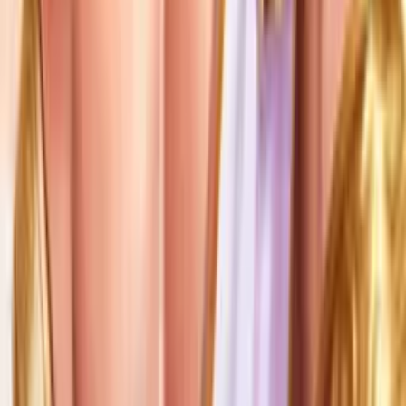
Có tại Rizzy Casino