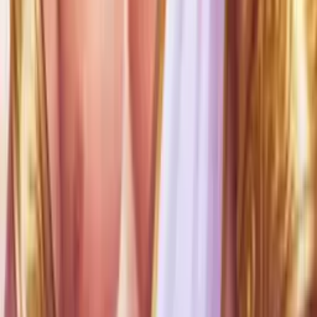
Rút tiền qua Momo, VietQR