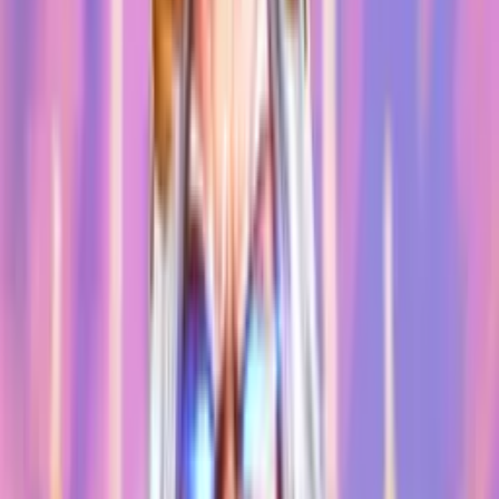
Thông Số