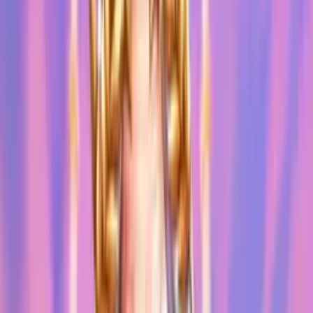
Đánh Giá