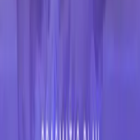
Rizzy Casino
95.51
%