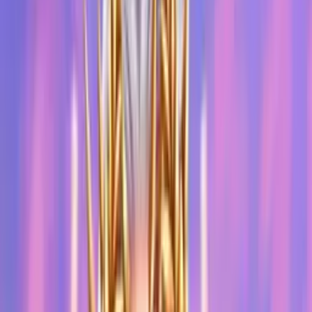
Xem Trước