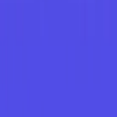
Maxwin 50,000x vượt trội là cao nhất trong phân khúc