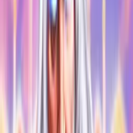
Cách Chơi