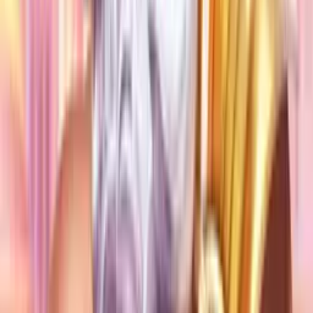
Chơi tại Rizzy
+100 Free Spins