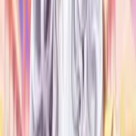
SlotXin Editorial Team
Chuyên gia đánh giá game