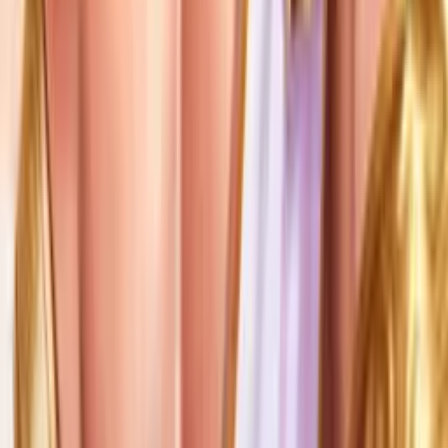
Có tại Rizzy Casino