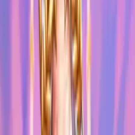
Đánh Giá