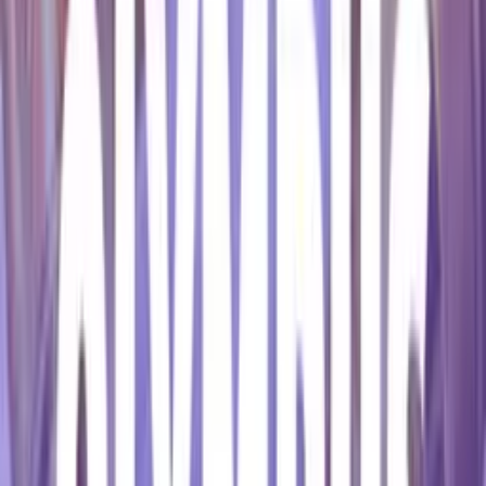
5,000+ đã đăng ký