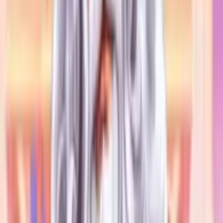
Game Tương Tự