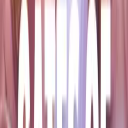
Nhân đôi tiền nạp
Welcome Bonus 100%
Nạp
500,000đ