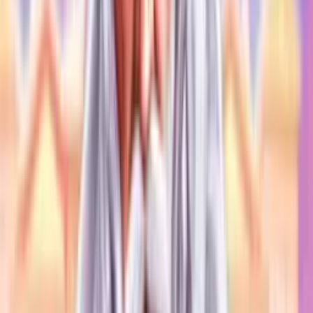
Hỏi Đáp