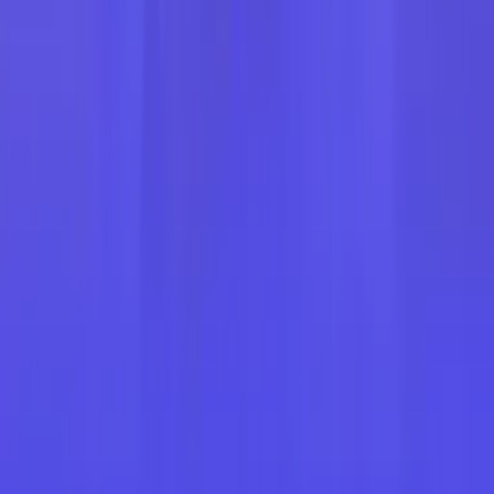
Lợi thế +
0.78
% RTP
RTP 95.44% nằm dưới trung bình ngành — house edge 4.56%, mỗi
1,000,000 VND đặt cược, nhà cái giữ lại 45,600 VND. Cho
extreme volatility slot, RTP này ở mức standard cho Nolimit City
(Mental 96.08%, San Quentin 96.03% — cao hơn một chút).
CẢNH BÁO: RTP phân phối cực không đều — phần lớn RTP đến
từ rare bonus rounds trả lớn. 95% sessions base game sẽ return dưới
95.44% đáng kể, vài sessions bonus trả hàng nghìn x bù lại. Đây là
bản chất extreme volatility, không phải lỗi. Max win 29,798x nghĩa
là single spin có thể trả gần 30,000 lần cược — mathematical model
verify con số này achievable dù cực hiếm. Chỉ phù hợp người chơi
hiểu và chấp nhận extreme variance.
95.44
%
RTP
29,798x