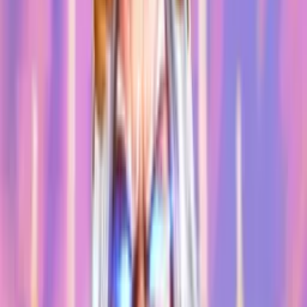
Thông Số