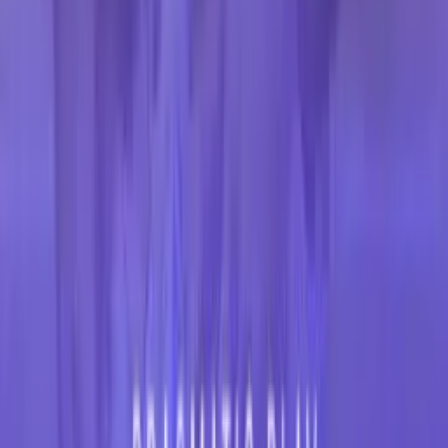
Rizzy Casino
95.44
%