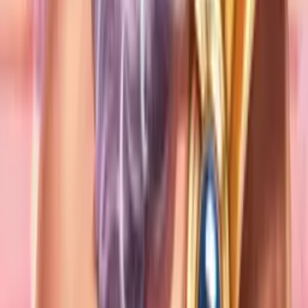
Chơi Demo