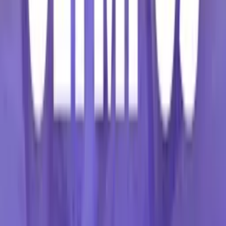
RTP Cao Nhất
Punk Rocker 2
tại
Rizzy
+
0.78
%