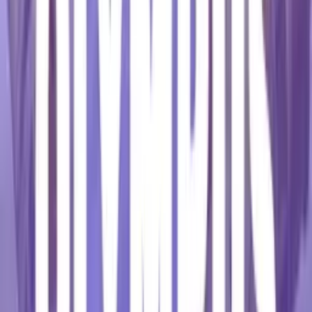
Rút tiền 24h