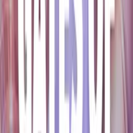
+ 100 Free Spins cho
Punk Rocker 2
Đăng ký & Nhận 100 Free Spins