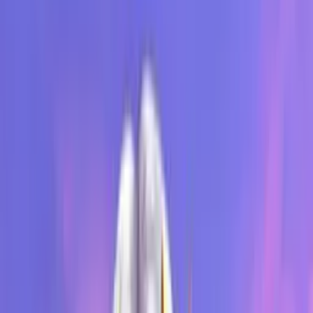
Trang Chủ
/
Slots
/
Nolimit City
/
Punk Rocker 2