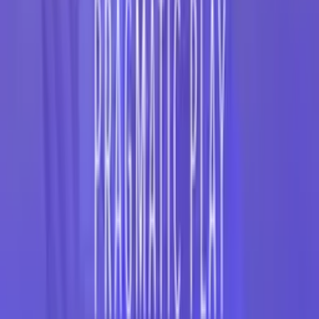
Casino khác