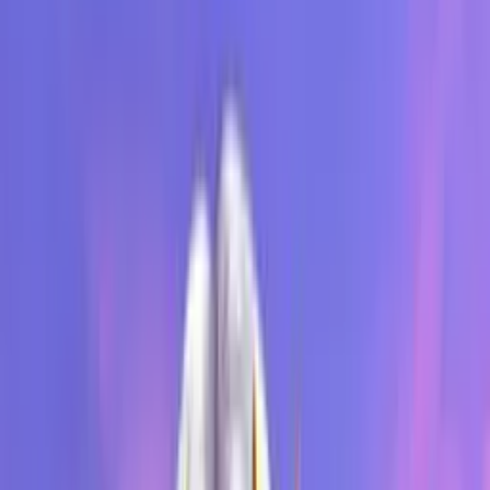
Trang Chủ
/
Slots
/
Nolimit City
/
Ugliest Catch