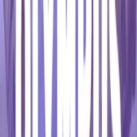
Rút tiền 24h