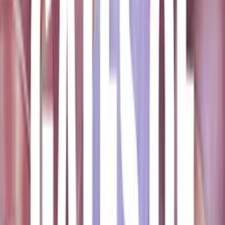
Chơi với
1,000,000đ