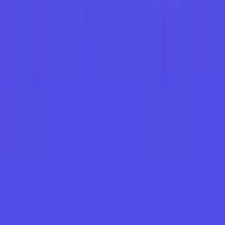
95.62
%
RTP
15,000x
Max Win
Cao
Biến Động