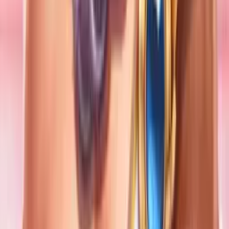
RTP
95.62
%
Biến động
Cao
Max Win