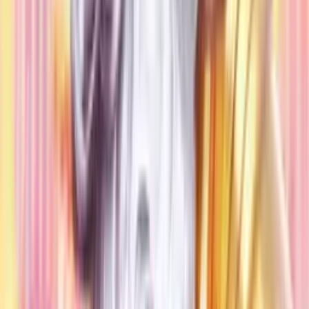
Cập nhật:
06/08/2026
Nolimit City
Slots
Bonus Buy
Ugliest Catch
DEMO