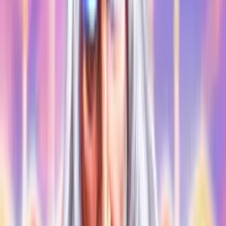
Cách Chơi