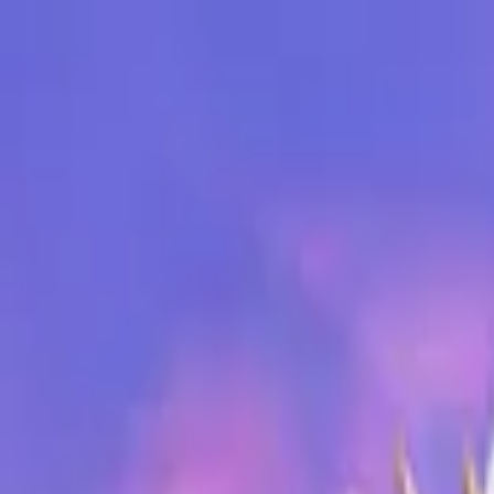
Bỏ qua đến nội dung chính
Trang Chủ
Slot Games
Casino
Tìm Kiếm
Khuyến Mãi
Hướng Dẫn
Chơi 