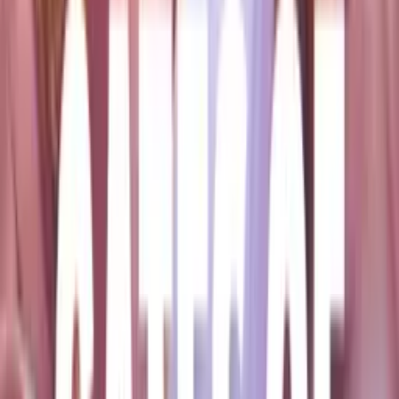
Nhân đôi tiền nạp
Welcome Bonus 100%
Nạp
500,000đ