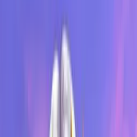
Trang Chủ
/
Slots
/
Play'n GO
/
Rise Of Olympus 100