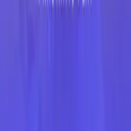
Casino khác
94.83
%