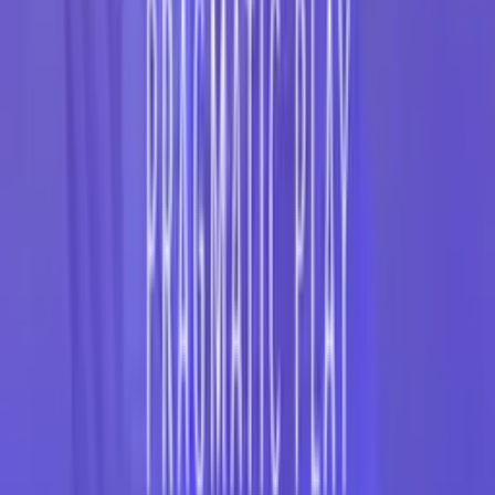
96.37
%