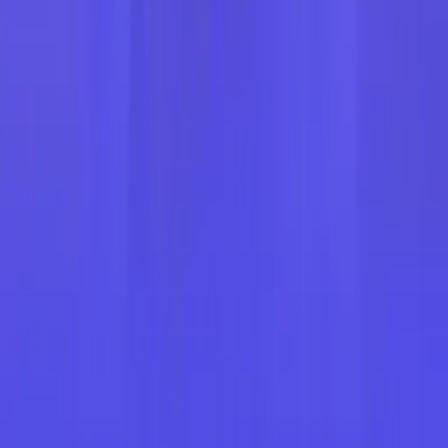
Lợi thế +
1.54
% RTP
Rise Of Olympus 100 có RTP tối đa 96.37%, cao hơn mức trung
bình ngành 96%, mang lại giá trị tốt cho người chơi. Tuy nhiên,
RTP tối thiểu 94.83% là điểm cần lưu ý, thấp hơn đáng kể và người
chơi nên kiểm tra cài đặt RTP tại casino trước khi chơi. Độ biến
động cao kết hợp với tiềm năng thắng 8,945x phù hợp với người
chơi có ngân sách ổn định. Các tính năng Cascading Reels và
Cluster Pays tạo nhiều cơ hội thắng trong mỗi lượt quay, giúp cân
bằng độ biến động cao.
96.37
%
RTP
8,945x
Max Win
Cao