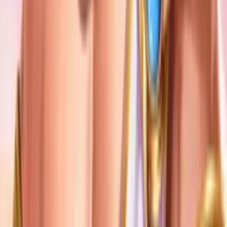
Max Win
8,945x
Layout
5x4