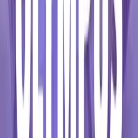
Momo/VietQR