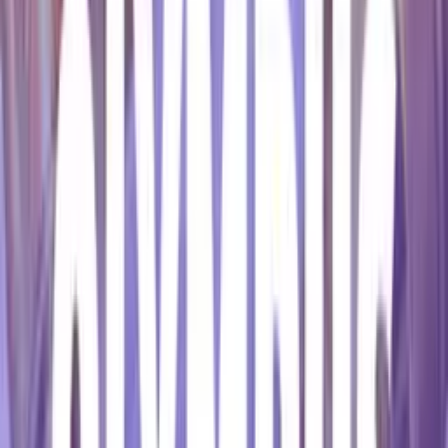
5,000+ đã đăng ký