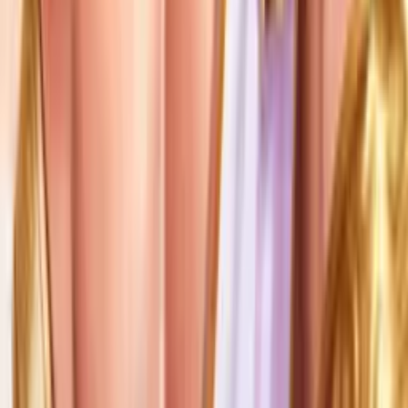
Có tại Rizzy Casino