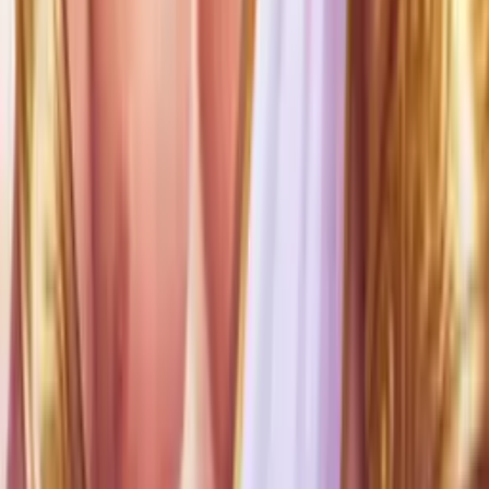
Rút tiền qua Momo, VietQR