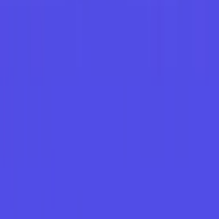
Biến Động