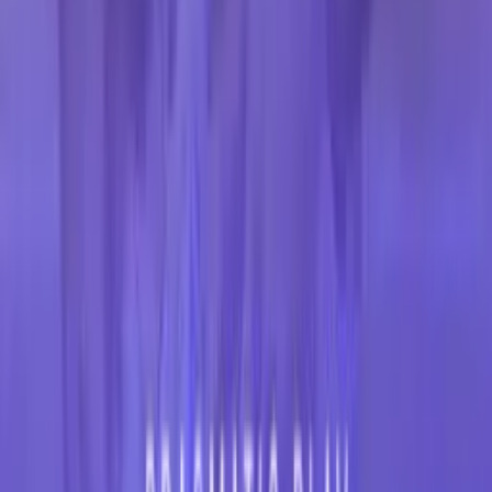
Rizzy Casino