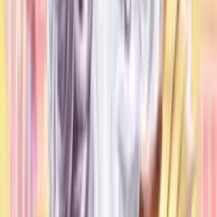
Đã xác minh