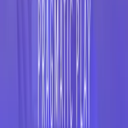
96.47
%