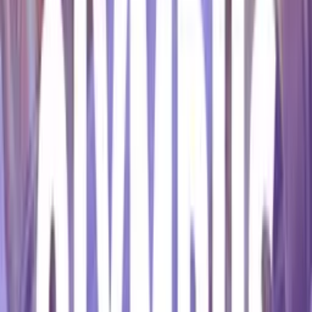
5,000+ đã đăng ký