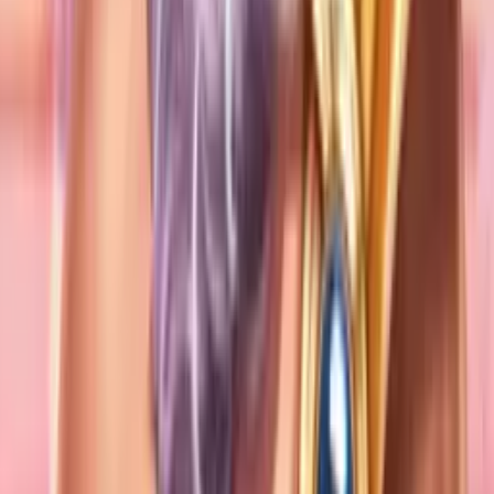
Chơi Demo