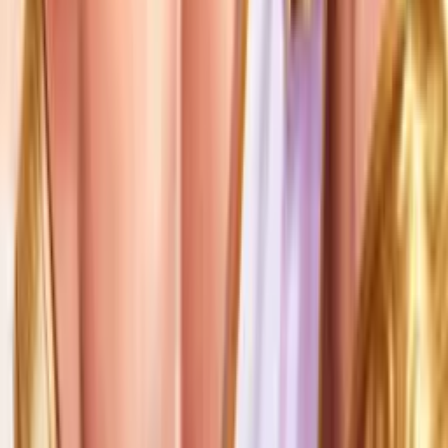
Có tại Rizzy Casino