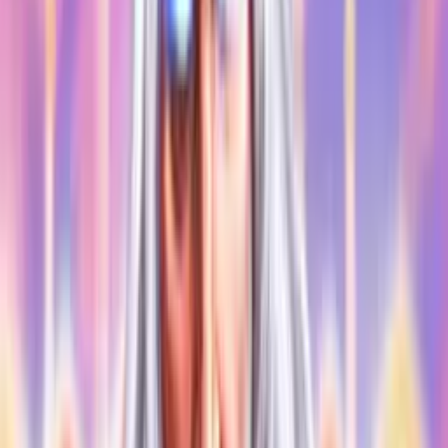
Cách Chơi