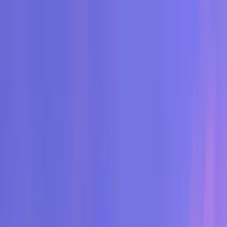
Bỏ qua đến nội dung chính
Trang Chủ
Slot Games
Casino
Tìm Kiếm
Khuyến Mãi
Hướng
Dẫn
Chơi tại Rizzy