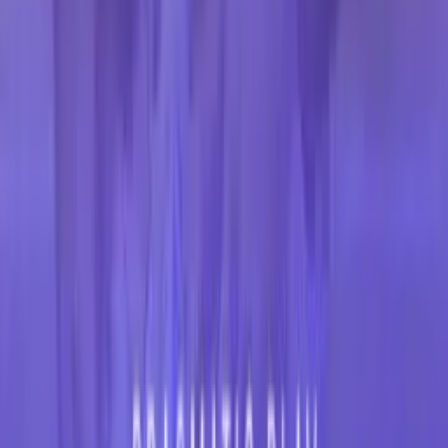
Rizzy Casino