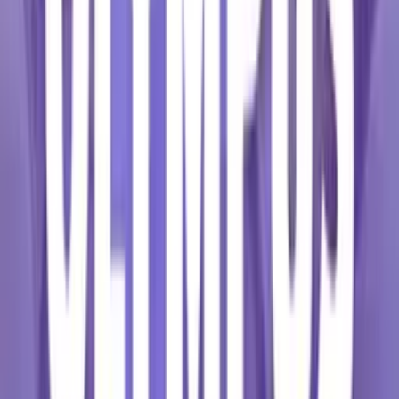
Momo/VietQR