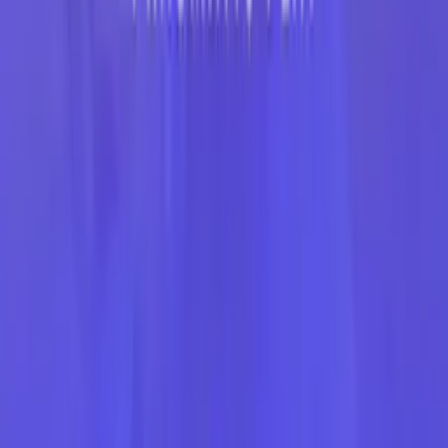
Casino khác
95.79
%