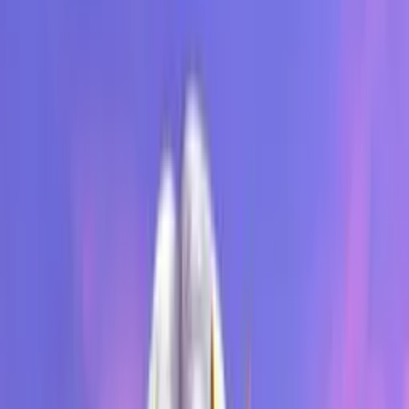
Trang Chủ
/
Slots
/
Play'n GO
/
Wildhound Derby