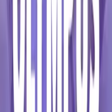
Momo/VietQR