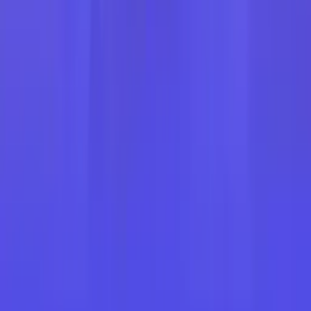
Lợi thế +
0.60
% RTP
Wildhound Derby có RTP dao động từ 95.79% đến 96.39%, với
mức cao nhất nằm trên mức trung bình 96% của ngành. Đây là một
điểm cộng lớn cho game vì nó cho thấy tỷ lệ hoàn trả cho người
chơi tương đối hào phóng trong dài hạn. Kết hợp với độ biến động
Medium, game mang lại sự cân bằng tốt giữa tần suất chiến thắng
và giá trị phần thưởng. RTP 96.39% có nghĩa là về mặt toán học, cứ
100 xu bạn cược, game sẽ trả về trung bình 96.39 xu theo thời gian.
Điều này tốt hơn nhiều so với các slot có RTP dưới 95%, và khi kết
hợp với Tumble Feature có thể tạo chuỗi thắng, giá trị thực tế có thể
còn cao hơn trong các phiên chơi may mắn.
96.39
%
RTP
5,000x