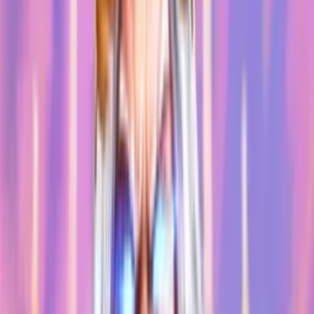
Thông Số