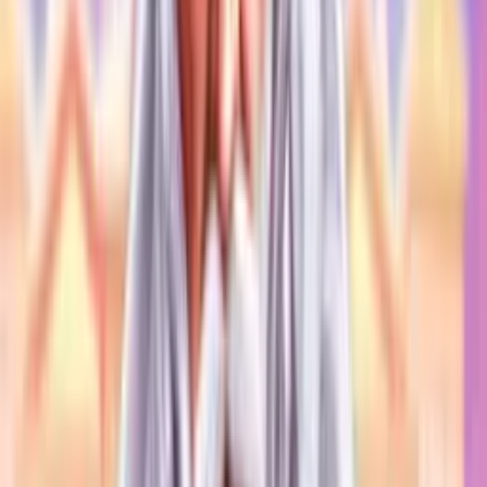
Hỏi Đáp