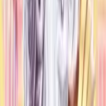
Đã xác minh