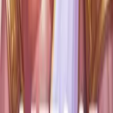
Hỗ trợ tiếng Việt 24/7