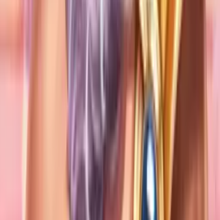
Chơi Demo