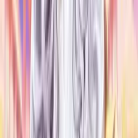
SlotXin Editorial Team
Chuyên gia đánh giá game