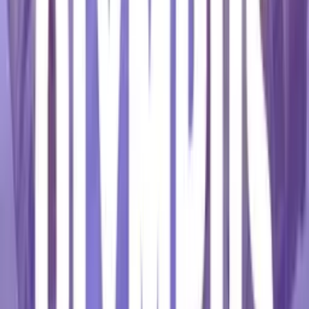
Rút tiền 24h