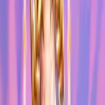
Đánh Giá