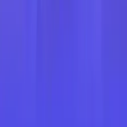
Lợi thế +
1.79
% RTP
Double Diamond Night có RTP tối đa 96.49%, cao hơn trung bình
ngành (96%) khoảng 0.49% - một lợi thế đáng kể. RTP tối thiểu
94.7% tạo chênh lệch 1.79%, khá lớn, nên cần kiểm tra cấu hình
casino. Với medium volatility, RTP này được phân phối tương đối
đều qua các chiến thắng nhỏ-trung bình thường xuyên thay vì tập
trung vào jackpot lớn. Hold and Spin là tính năng đóng góp đáng kể
vào RTP, cho phép tích lũy giá trị qua respin mechanism. Free Spins
với multipliers cũng là phần quan trọng của RTP, tạo các chiến
thắng lớn hơn base game. Max win 3,498x phù hợp với medium
volatility và RTP cao - không quá extreme nhưng vẫn đủ hấp dẫn.
Wild symbols trong base game giúp duy trì tần suất thắng, đóng góp
vào RTP tổng thể. Với RTP 96.49%, người chơi có thể kỳ vọng tỷ lệ
hoàn trả tốt trong dài hạn, kết hợp với medium volatility tạo trải
nghiệm cân bằng giữa giữ được ngân sách và có cơ hội thắng đáng