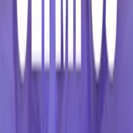
RTP Cao Nhất
Double Diamond Night
tại
Rizzy
+
1.79
%