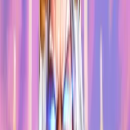
Thông Số