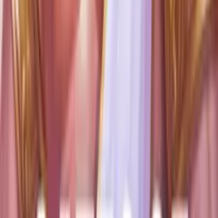
Hỗ trợ tiếng Việt 24/7