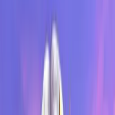
Trang Chủ
/
Slots
/
Popiplay
/
Double Diamond Night