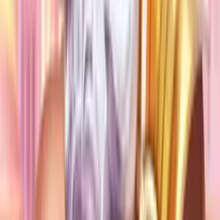
Chơi tại Rizzy
+100 Free Spins