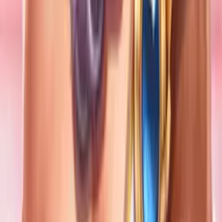
RTP
95.58
%
Biến động
Cao
Max Win