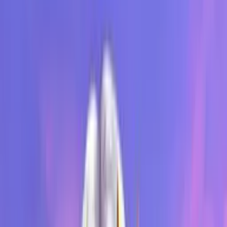
Trang Chủ
/
Slots
/
Pragmatic Play
/
3 Buzzing Wilds