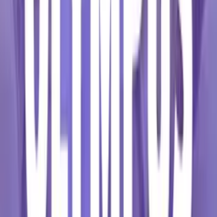
Momo/VietQR