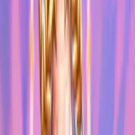
Đánh Giá