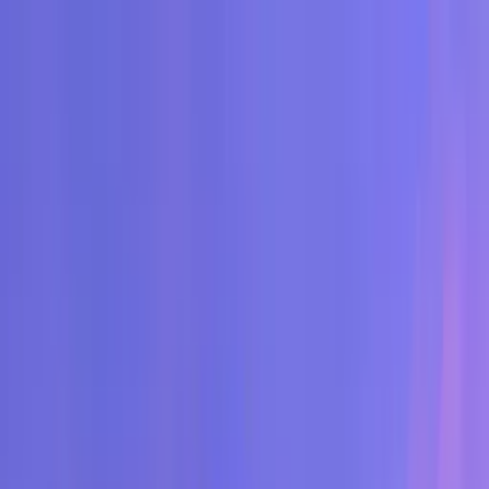
Bỏ qua đến nội dung chính
Trang Chủ
Slot Games
Casino
Tìm Kiếm
Khuyến Mãi
Hướng
Dẫn
Chơi tại Rizzy