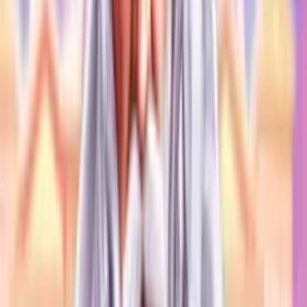
Hỏi Đáp