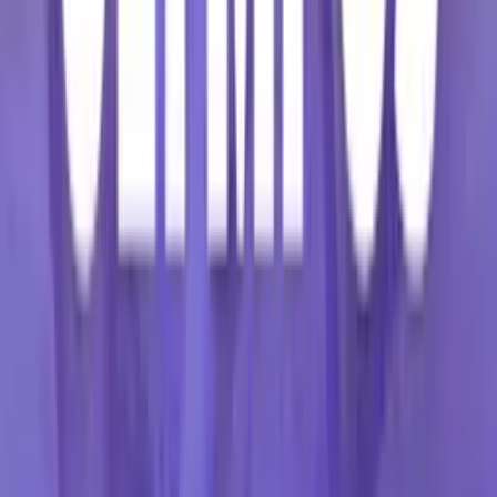
RTP Cao Nhất
3 Buzzing Wilds
tại
Rizzy
+
0.75
%