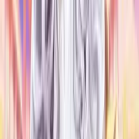
SlotXin Editorial Team
Chuyên gia đánh giá game