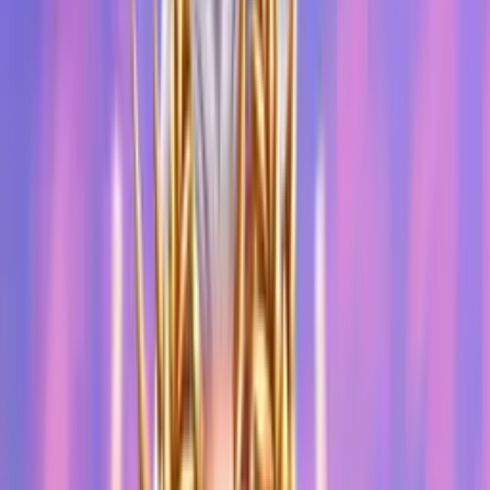
Xem Trước