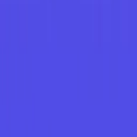
2,000x
Max Win
Cao
Biến Động