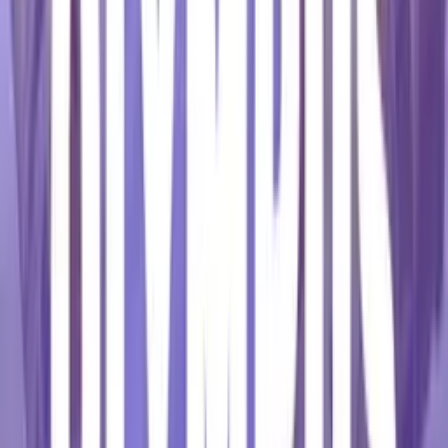
Rút tiền 24h