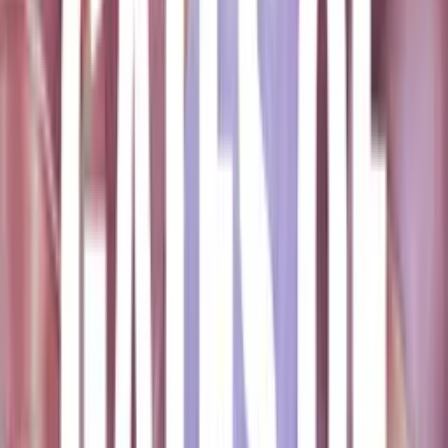
Chơi với
1,000,000đ