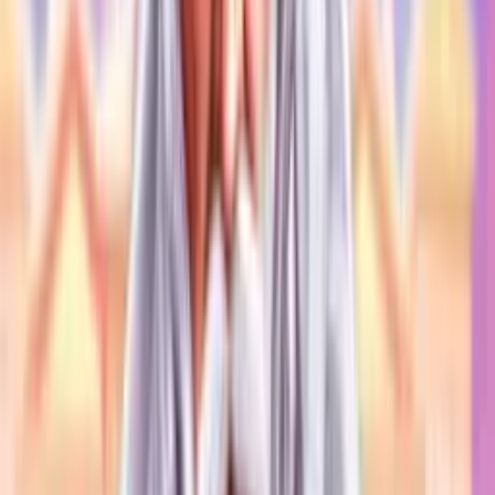
Hỏi Đáp