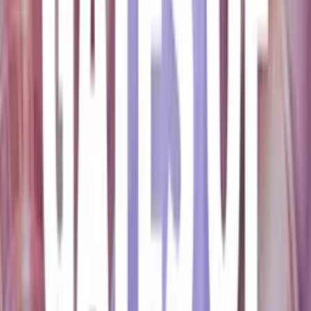
+ 100 Free Spins cho
5 Lions Megaways
Đăng ký & Nhận 100 Free Spins