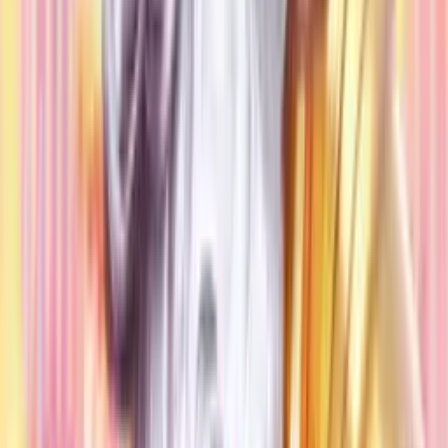
Cập nhật:
06/08/2026
Pragmatic Play
Slots
Bonus Buy
5 Lions Megaways
DEMO