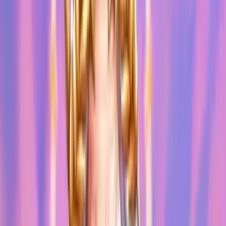
Đánh Giá