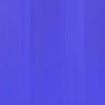
Lợi thế +
0.67
% RTP
RTP 96.30% đặt 5 Lions Megaways trong vùng average-to-good —
house edge 3.70%, mỗi 1,000,000 VND đặt cược, nhà cái giữ lại
37,000 VND. Competitive cho Megaways category. Max win
20,000x là cap thưởng cực cao — top tier Pragmatic Play, vượt xa
Gates of Olympus (5,000x) và ngang Sweet Bonanza 1000
(25,000x). Megaways engine + Cascading Reels + Walking Wilds
tạo variance rất cao dù label 'high volatility' — sessions có thể swing
extreme. Wins phân phối heavy tail: nhiều small wins từ cascades
base game, occasional massive win từ bonus round chain reactions.
Gamble Feature thêm variance nếu sử dụng. LƯU Ý: Pragmatic
Play nhiều RTP settings — kiểm tra tại casino cụ thể. 5 Lions
Megaways có thể xuống 95% hoặc thấp hơn tại một số casinos.
96.3
%