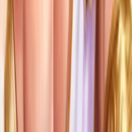
Có tại Rizzy Casino