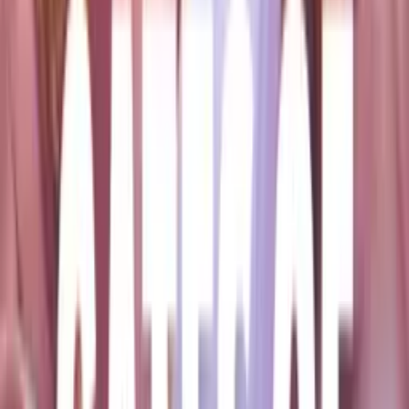
Nhân đôi tiền nạp
Welcome Bonus 100%
Nạp
500,000đ