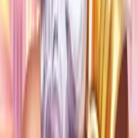
Chơi tại Rizzy
+100 Free Spins