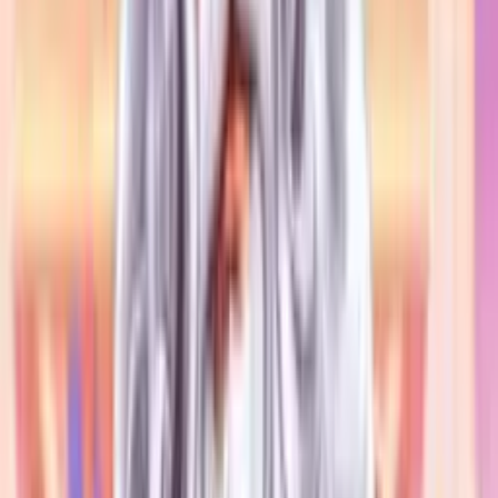
Game Tương Tự