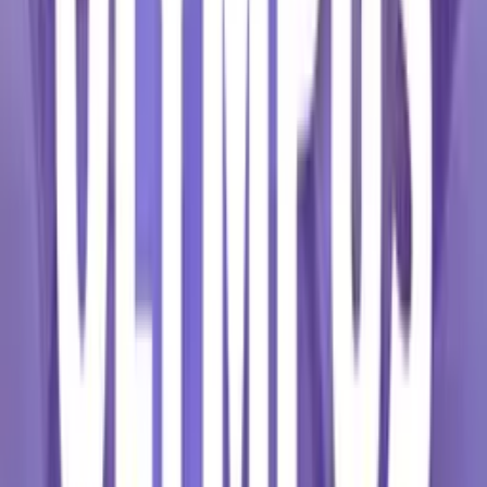
Momo/VietQR