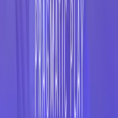
96.3
%