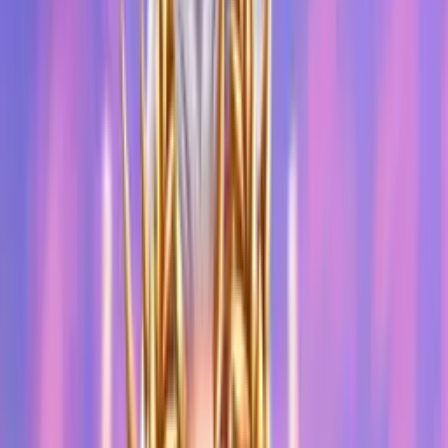
Xem Trước