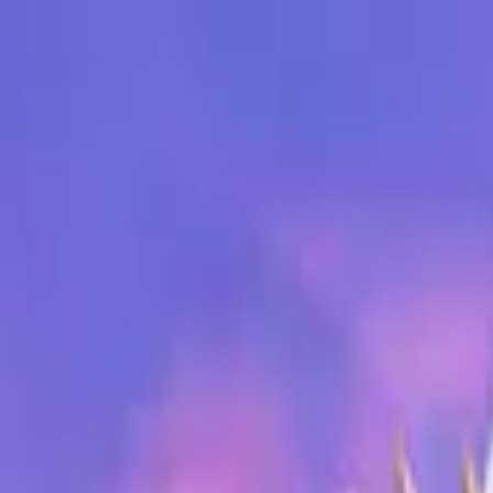
Bỏ qua đến nội dung chính
Trang Chủ
Slot Games
Casino
Tìm Kiếm
Khuyến Mãi
Hướng Dẫn
Chơi 