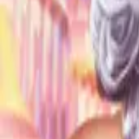
Trang Chủ
/
Slots
/
Pragmatic Play
/
777 Rush