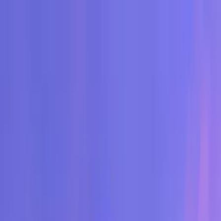
Bỏ qua đến nội dung chính
Trang Chủ
Slot Games
Casino
Tìm Kiếm
Khuyến Mãi
Hướng
Dẫn
Chơi tại Rizzy