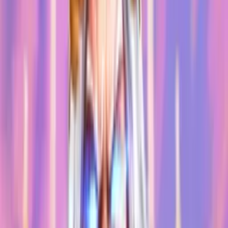
Thông Số