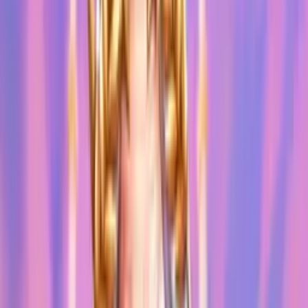
Đánh Giá