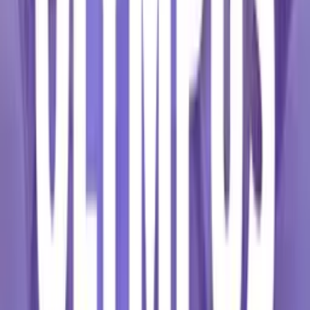
Momo/VietQR