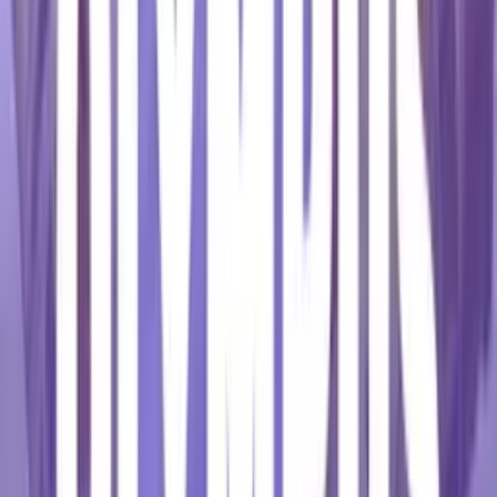
Rút tiền 24h