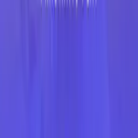
95.02
%