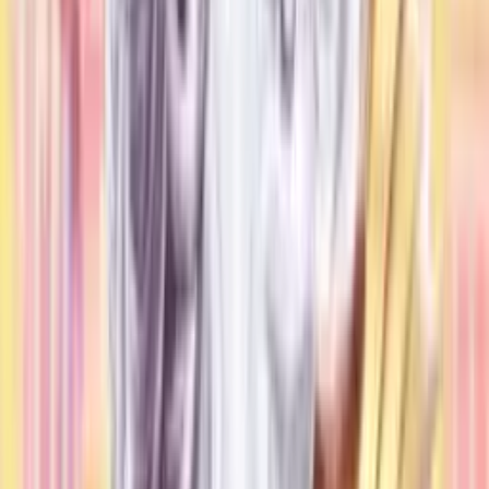
Đã xác minh