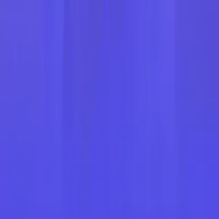
Lợi thế +
0.93
% RTP
RTP 95.95% nằm ngay dưới mức trung bình ngành — house edge
4.05%, mỗi 1,000,000 VND đặt cược, nhà cái giữ lại 40,500 VND.
QUAN TRỌNG: Pragmatic Play phát hành nhiều phiên bản RTP
— Anaconda Gold có thể xuống 94% hoặc thấp hơn tại một số
casinos, luôn kiểm tra. So với Pragmatic Play hits: Gates of
Olympus 96.50% (cao hơn), Sweet Bonanza 96.48% (cao hơn), The
Dog House 96.51% (cao hơn). RTP không phải điểm mạnh của
Anaconda Gold — điểm mạnh là max win 15,352x, mức top tier
cho medium volatility. Tumble Feature + multipliers tăng dần tạo
variance thực tế cao hơn label medium — big wins khi chuỗi
Tumble dài trong Free Spins, nhưng base game ổn định. Grid 6x5
cho hit rate tốt trong base game nhờ 30 vị trí và Megaways ways.
95.95
%
RTP