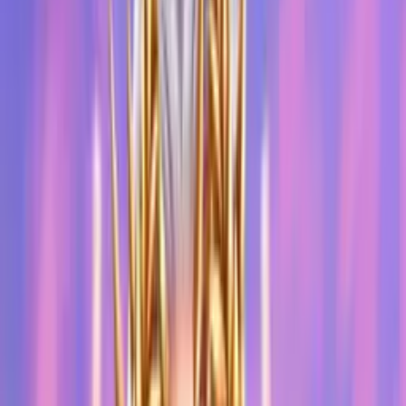
Xem Trước