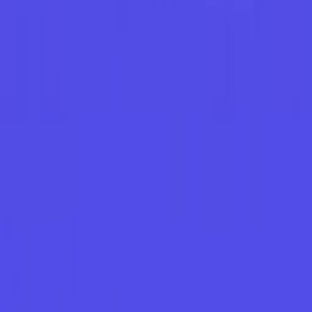
15,352x
Max Win
Trung Bình
Biến Động