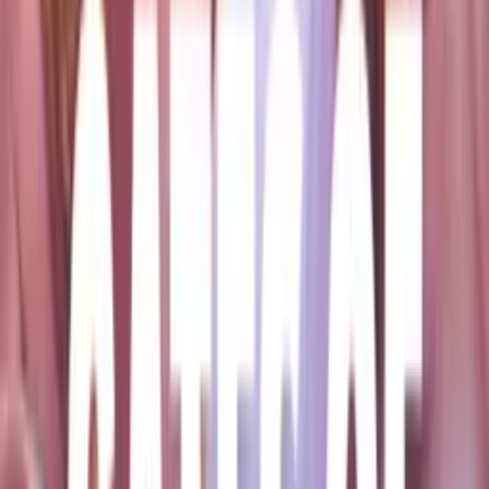
Nhân đôi tiền nạp
Welcome Bonus 100%
Nạp
500,000đ