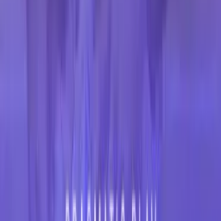
Rizzy Casino
95.95
%