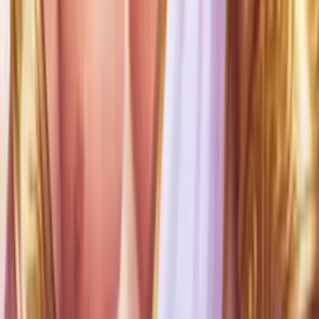
Rút tiền qua Momo, VietQR