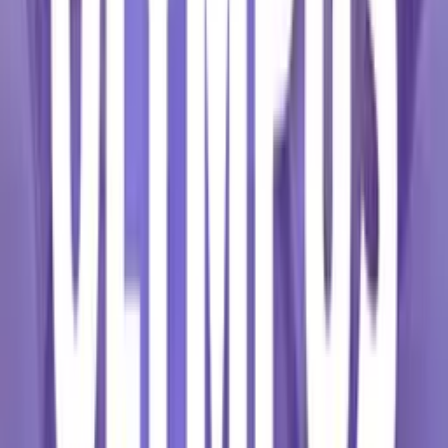
Momo/VietQR