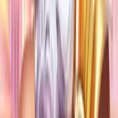
Chơi tại Rizzy
+100 Free Spins