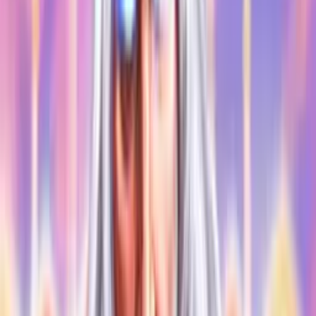
Cách Chơi