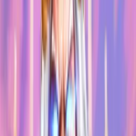
Thông Số