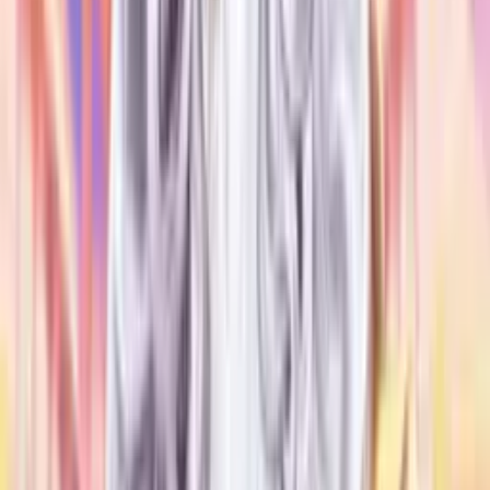
SlotXin Editorial Team
Chuyên gia đánh giá game