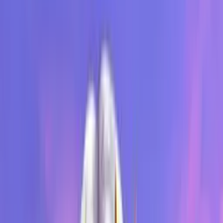
Trang Chủ
/
Slots
/
Pragmatic Play
/
Big Bass Bonanza 3 Reeler