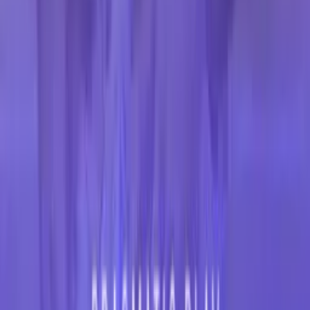
Rizzy Casino