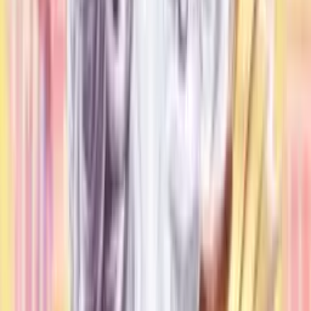
Đã xác minh