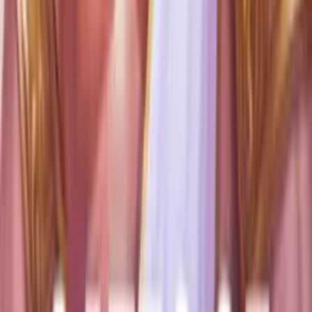
Hỗ trợ tiếng Việt 24/7