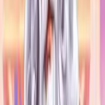
Game Tương Tự