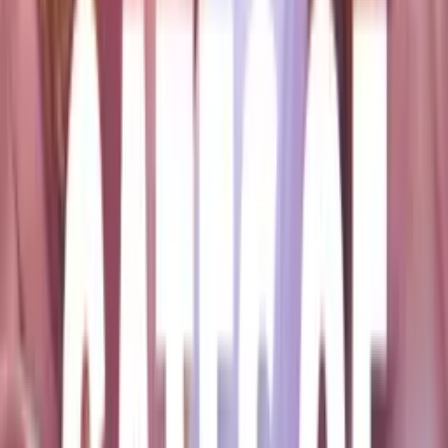
Nhân đôi tiền nạp
Welcome Bonus 100%
Nạp
500,000đ