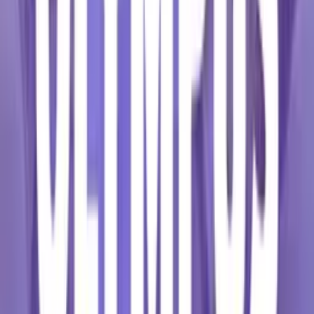
Momo/VietQR