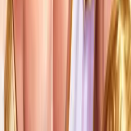
Có tại Rizzy Casino