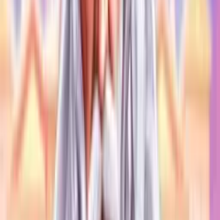
Hỏi Đáp