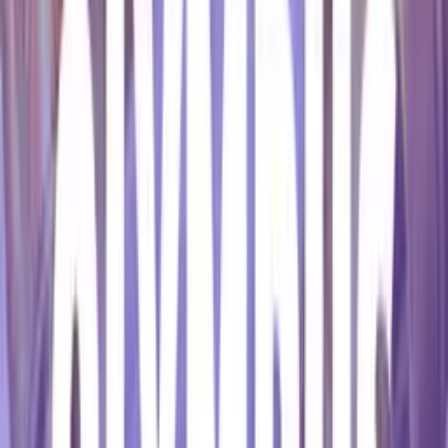
5,000+ đã đăng ký