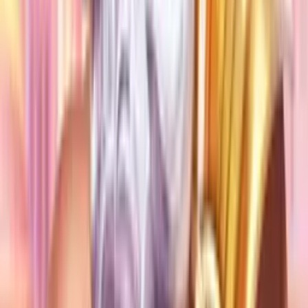
Chơi tại Rizzy
+100 Free Spins