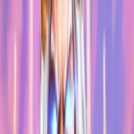
Thông Số