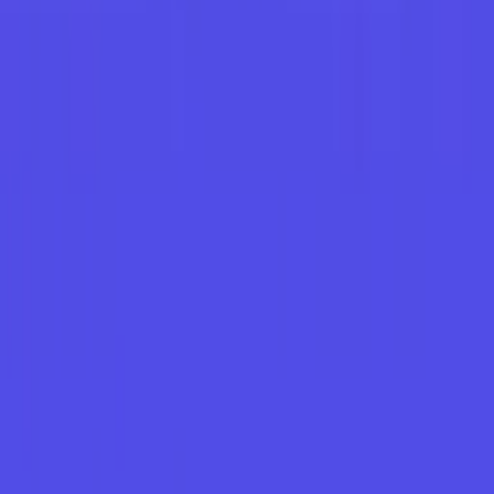
5,000x
Max Win
Cao
Biến Động