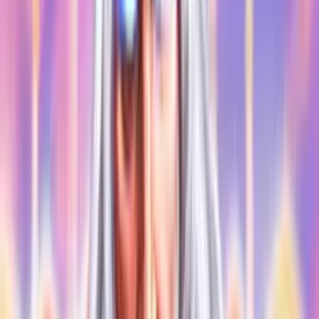
Cách Chơi