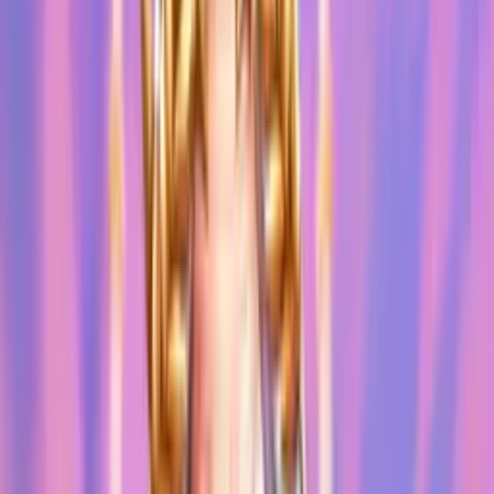
Đánh Giá