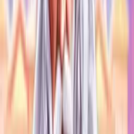
Hỏi Đáp