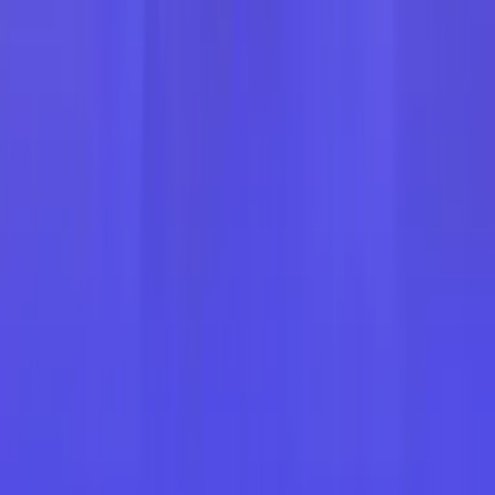
Lợi thế +
0.79
% RTP
RTP 96.11% (max) và 95.32% (min) nằm trong ngưỡng trung bình
của thị trường slot, thấp hơn một chút so với chuẩn 96.5% lý tưởng.
Điều này có nghĩa về lâu dài, game sẽ trả lại 96.11% tổng số tiền
cược cho người chơi (ở setting RTP cao nhất). Kết hợp với high
volatility, bạn cần chuẩn bị nguồn vốn đủ lớn và kiên nhẫn để vượt
qua các giai đoạn thua lỗ trước khi đạt big win. RTP này chấp nhận
được với game có max win 9,258x và Bonus Buy, nhưng không
phải con số ấn tượng nhất. Kiểm tra setting RTP của casino trước
khi chơi để đảm bảo đang ở phiên bản 96.11%.
96.11
%
RTP
9,258x
Max Win