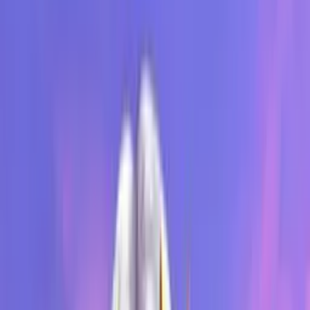
Trang Chủ
/
Slots
/
Pragmatic Play
/
Crystal Caverns Megaways