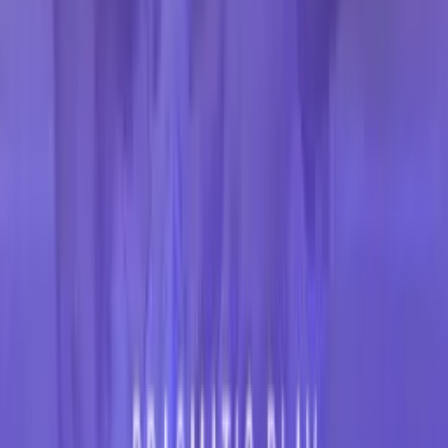
Rizzy Casino