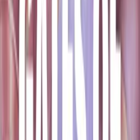
Chơi với
1,000,000đ