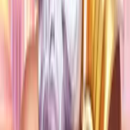
Chơi tại Rizzy
+100 Free Spins