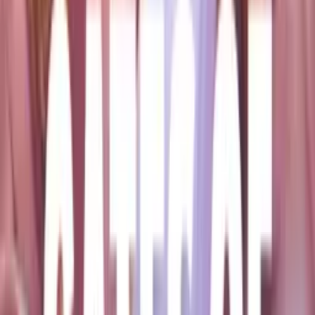
Nhân đôi tiền nạp
Welcome Bonus 100%
Nạp
500,000đ