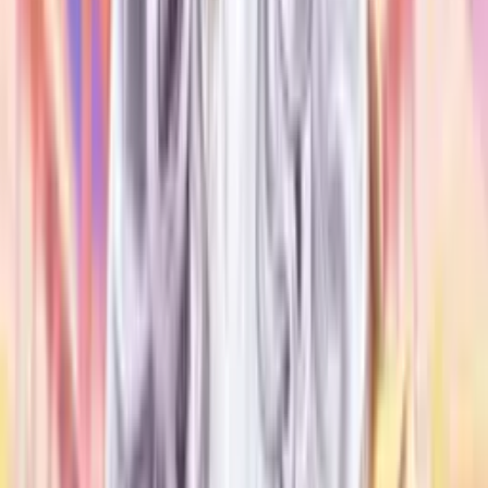
SlotXin Editorial Team
Chuyên gia đánh giá game