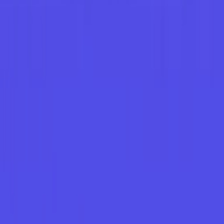
95.68
%
RTP
5,000x
Max Win
Trung Bình
Biến Động