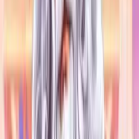
Game Tương Tự