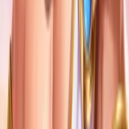
5,000x
Layout
5x3