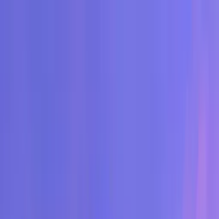
Bỏ qua đến nội dung chính
Trang Chủ
Slot Games
Casino
Tìm Kiếm
Khuyến Mãi
Hướng
Dẫn
Chơi tại Rizzy