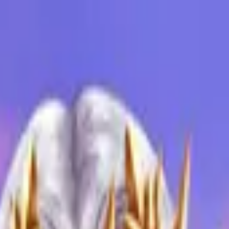
tại Rizzy