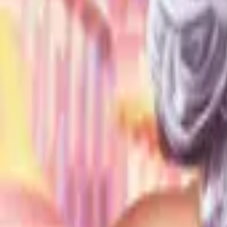
Trang Chủ
/
Slots
/
Pragmatic Play
/
Emerald King Rainbow Road