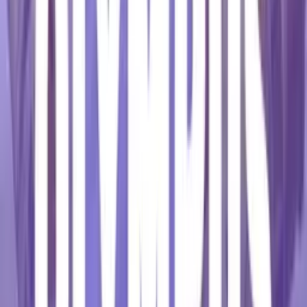
Rút tiền 24h