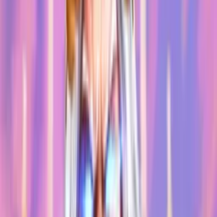
Thông Số