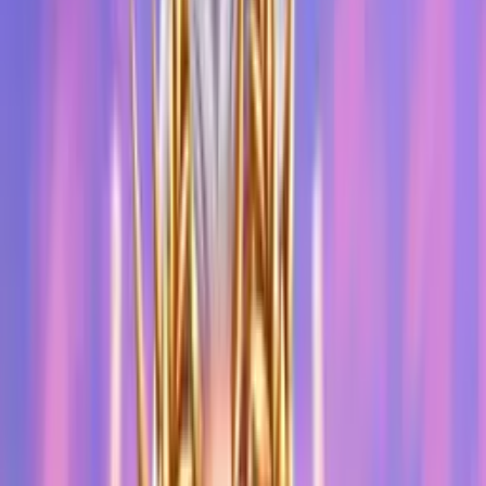
Xem Trước