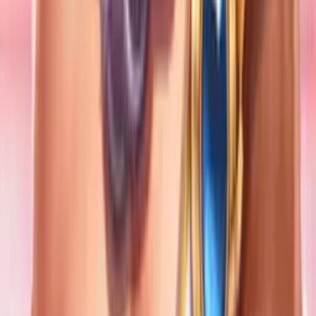
RTP
96.25
%
Cao
Biến động
Cao