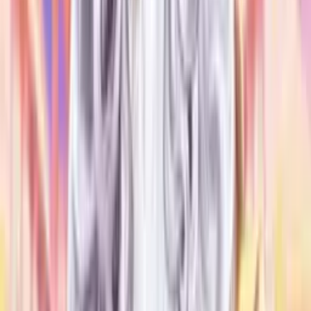
SlotXin Editorial Team
Chuyên gia đánh giá game