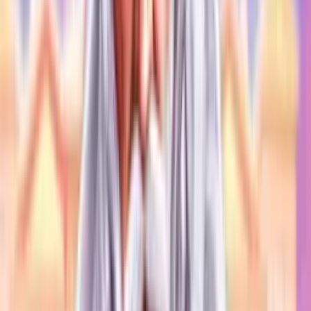
Hỏi Đáp