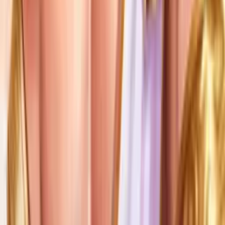
Có tại Rizzy Casino