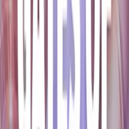
+ 100 Free Spins cho
Fortune Of Giza
Đăng ký & Nhận 100 Free Spins