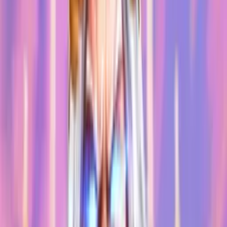
Thông Số