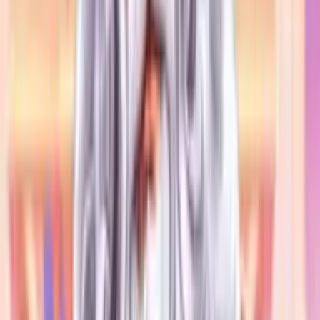
Game Tương Tự