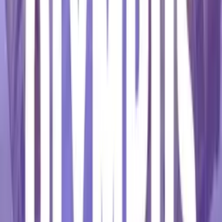
Rút tiền 24h