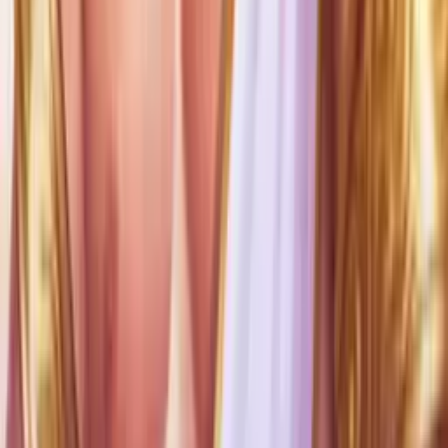
Rút tiền qua Momo, VietQR