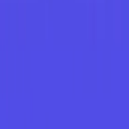
Người chơi nên chuẩn bị ngân sách lớn hơn ít nhất 20-30% so với
các game RTP tiêu chuẩn khi chơi game này.
95.66
%
RTP
2,500x
Max Win
Cao
Biến Động