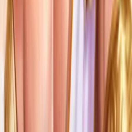
Có tại Rizzy Casino