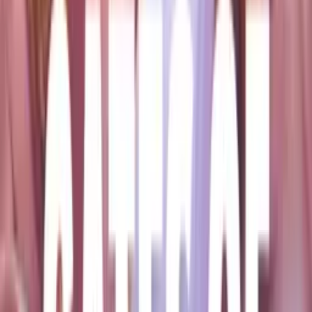
Nhân đôi tiền nạp
Welcome Bonus 100%
Nạp
500,000đ