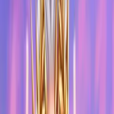
Xem Trước