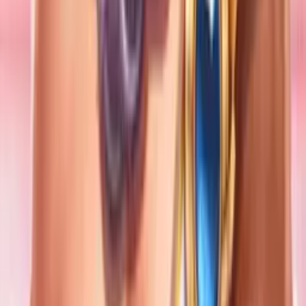
RTP
96.23
%
Cao
Biến động
Cao