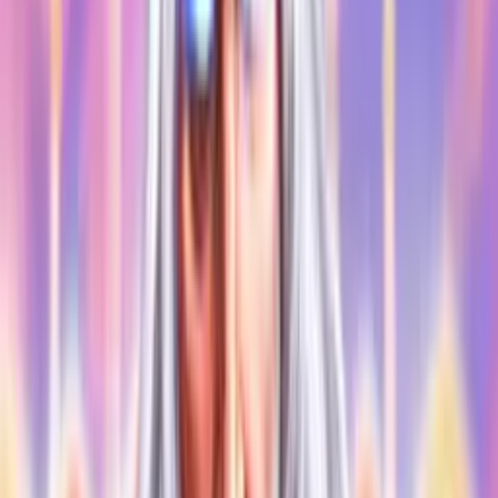
Cách Chơi