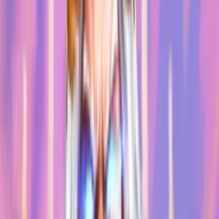
Thông Số