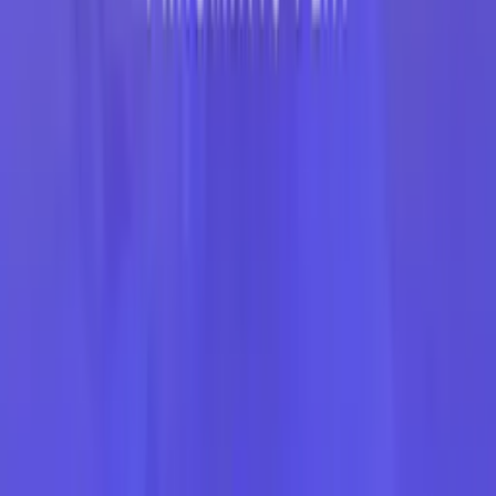
Casino khác
95.38
%