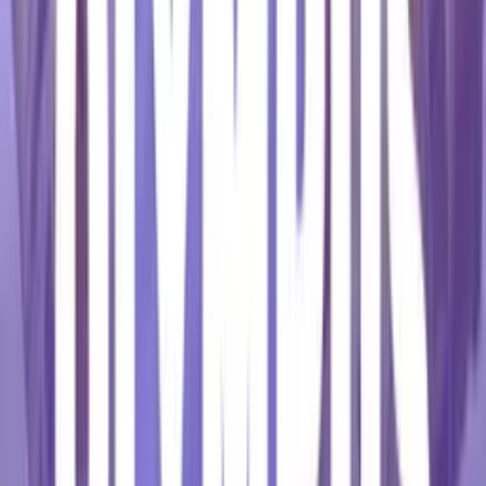
Rút tiền 24h