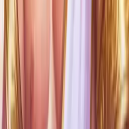
Rút tiền qua Momo, VietQR