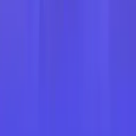
Lợi thế +
1.73
% RTP
RTP 96.03% ở mức cao và 94.80% ở mức thấp đặt phiên bản Super
Scatter ngang ngửa với Gates of Olympus gốc nhưng nhỉnh hơn
một chút. House edge tối thiểu 3.97% thuộc nhóm chấp nhận được
cho slot volatility trung bình — mức RTP cải thiện so với bản gốc
95.34% phản ánh volatility thấp hơn và tần suất Scatter xuất hiện
cao hơn.
96.03
%
RTP
2,000x
Max Win
Trung Bình
Biến Động