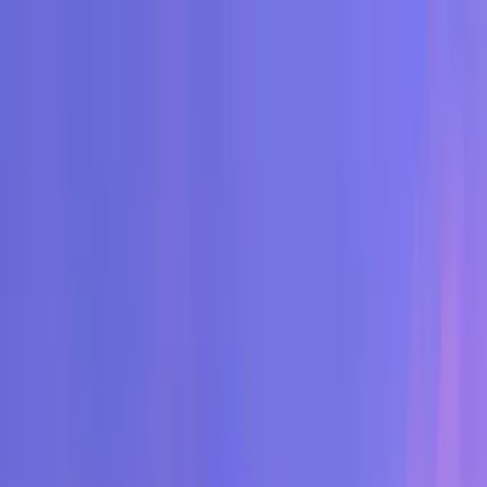
Bỏ qua đến nội dung chính
Trang Chủ
Slot Games
Casino
Tìm Kiếm
Khuyến Mãi
Hướng
Dẫn
Chơi tại Rizzy