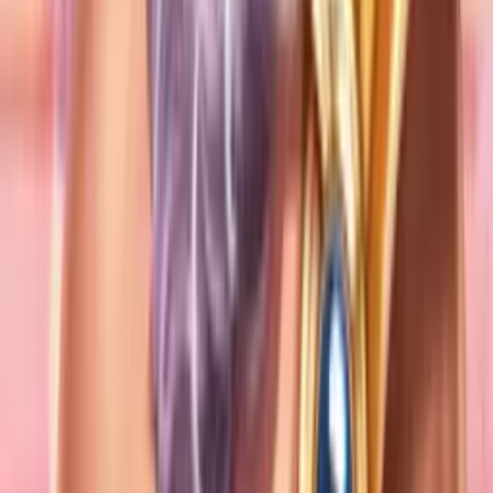
Chơi Demo