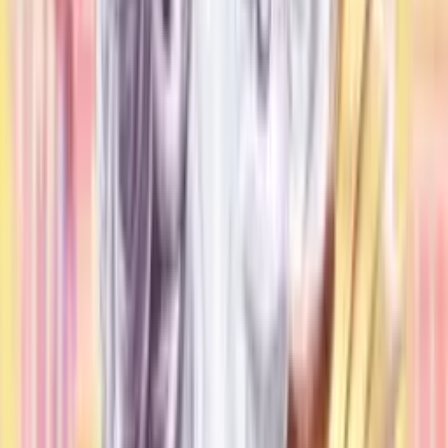
Đã xác minh