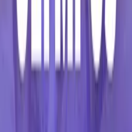
RTP Cao Nhất
Gates Of Olympus Super Scatter
tại
Rizzy
+
1.73
%