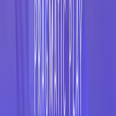
96.03
%