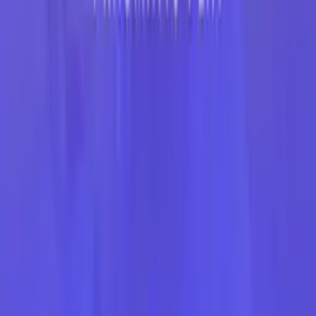
Casino khác
94.3
%