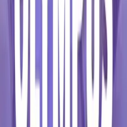
Momo/VietQR