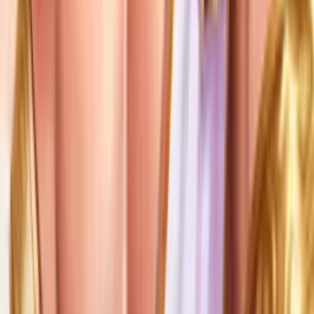
Có tại Rizzy Casino