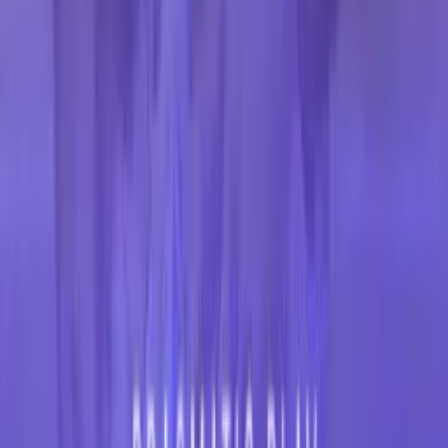
Rizzy Casino