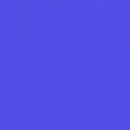
Scatter xuất hiện thường xuyên hơn bản gốc đáng kể — Free Spins