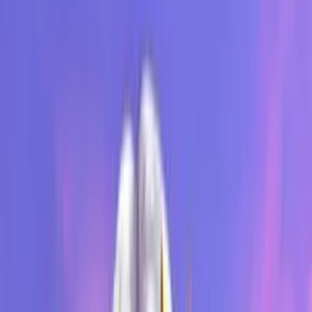
Trang Chủ
/
Slots
/
Pragmatic Play
/
Gates Of Olympus Super Scatter