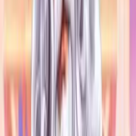
Game Tương Tự