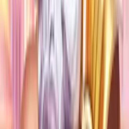
Chơi tại Rizzy
+100 Free Spins