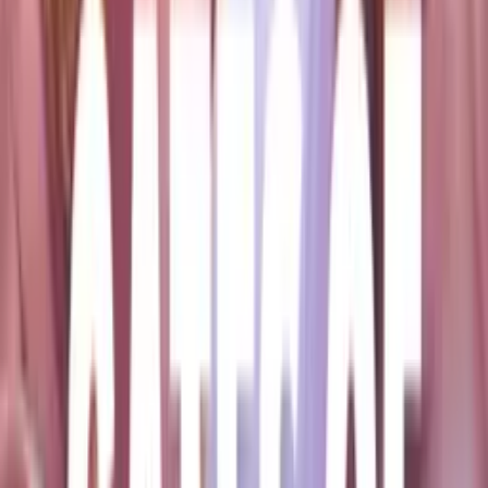
Nhân đôi tiền nạp
Welcome Bonus 100%
Nạp
500,000đ