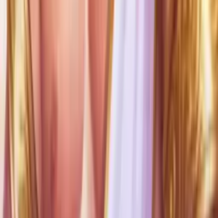
Rút tiền qua Momo, VietQR