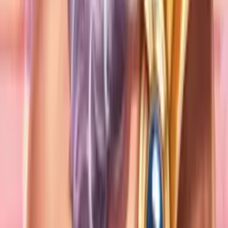
Chơi Demo