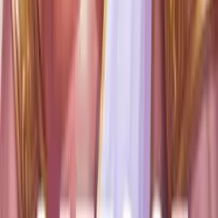
Hỗ trợ tiếng Việt 24/7