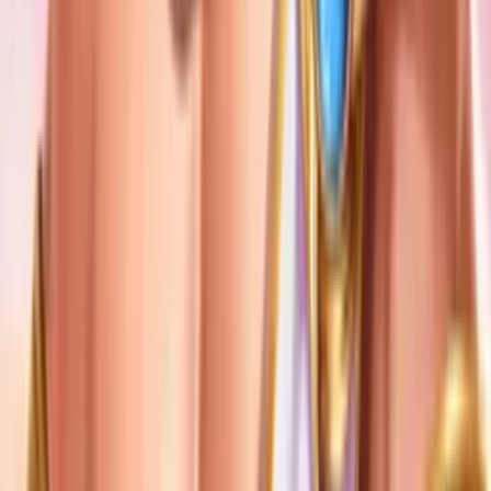
2,000x
Layout
6x5