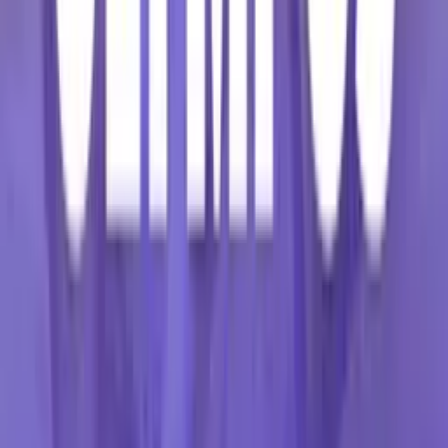
RTP Cao Nhất
Gold Party 2 After Hour
tại
Rizzy
+
1.91
%