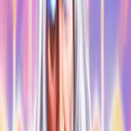
Cách Chơi