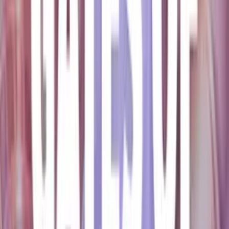
+ 100 Free Spins cho
Gold Party 2 After Hour
Đăng ký & Nhận 100 Free Spins