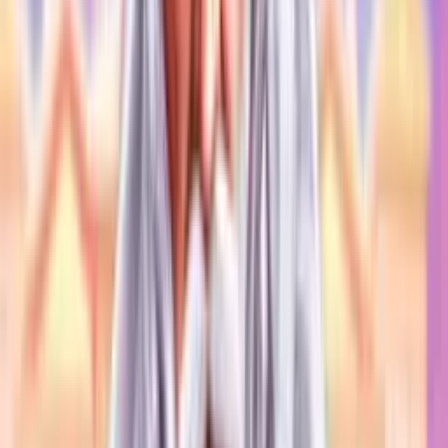
Hỏi Đáp