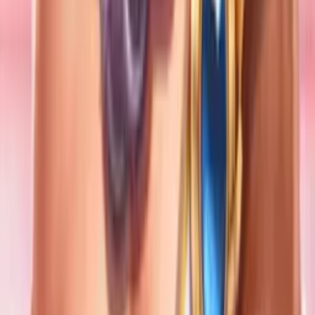
RTP
95.52
%
Biến động
Trung Bình
Max Win