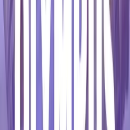
Rút tiền 24h