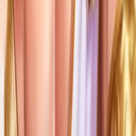
Có tại Rizzy Casino