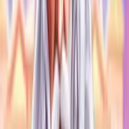
Hỏi Đáp