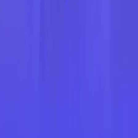
Lợi thế +
1.28
% RTP
RTP dao động 93.97-95.25% thấp hơn tiêu chuẩn ngành (96%),
phản ánh độ biến động cao và tiềm năng thắng khủng x15,192. Với
lưới 6x5 và Progressive Jackpot, game ưu tiên phần thưởng lớn thay
vì thắng đều. Phù hợp cho người chơi có ngân sách dài hạn chấp
nhận rủi ro cao để săn jackpot.
95.25
%
RTP
15,192x
Max Win
Cao
Biến Động