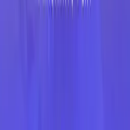
93.97
%