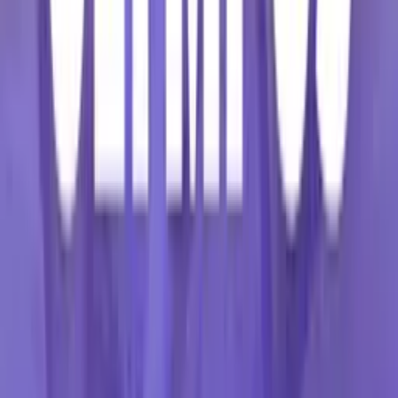
RTP Cao Nhất
Hot to Burn
tại
Rizzy
+
1.28
%