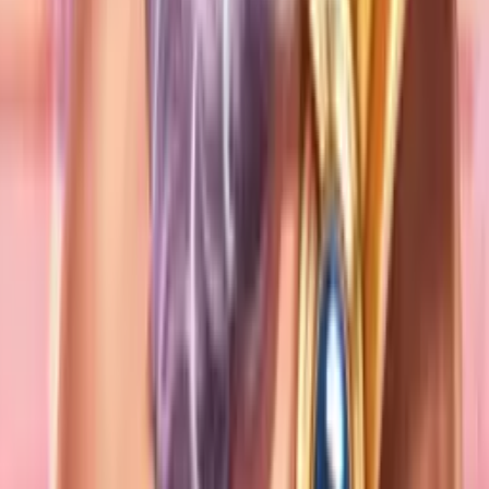
Chơi Demo