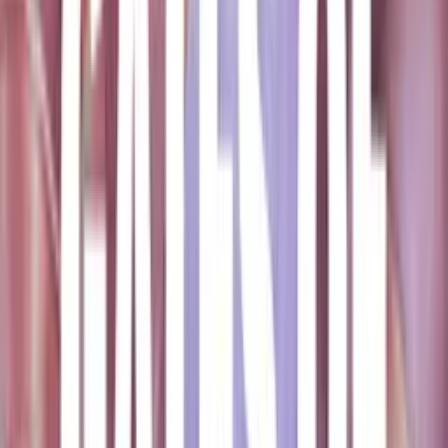
Chơi với
1,000,000đ