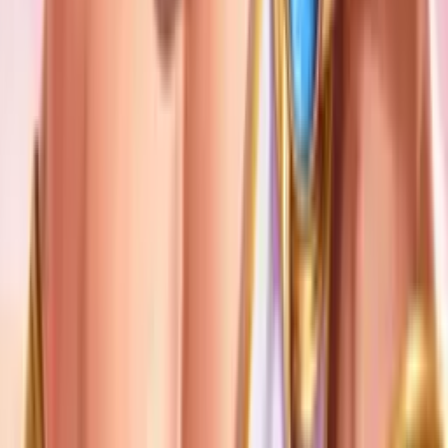
15,192x
Layout
6x5