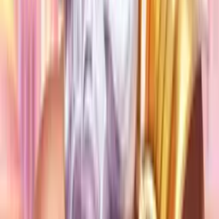
Chơi tại Rizzy
+100 Free Spins