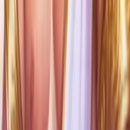
Rút tiền qua Momo, VietQR