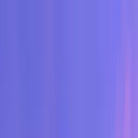
Bỏ qua đến nội dung chính
Trang Chủ
Slot Games
Casino
Tìm Kiếm
Khuyến Mãi
Hướng
Dẫn
Chơi tại Rizzy