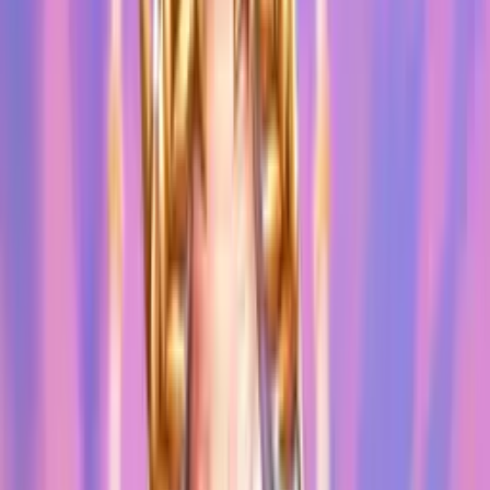
Đánh Giá