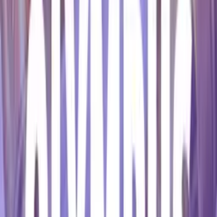
5,000+ đã đăng ký