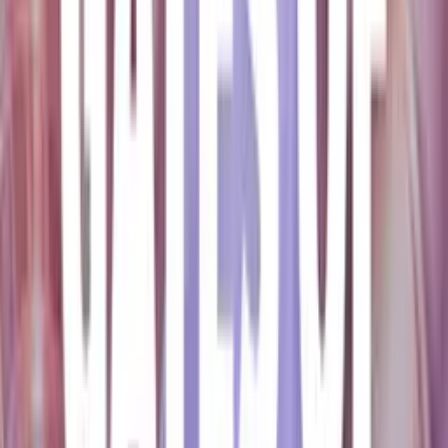
+ 100 Free Spins cho
Jokers Jewels Hot
Đăng ký & Nhận 100 Free Spins