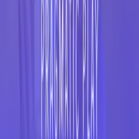
96.28
%