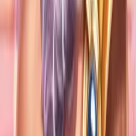
Chơi Demo