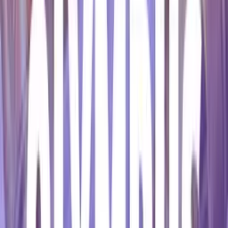
5,000+ đã đăng ký