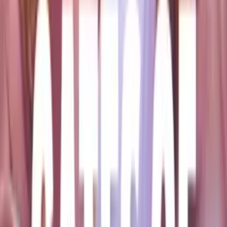
Nhân đôi tiền nạp
Welcome Bonus 100%
Nạp
500,000đ