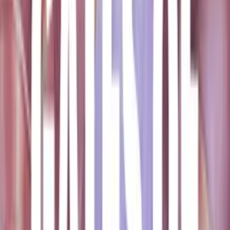
Chơi với
1,000,000đ