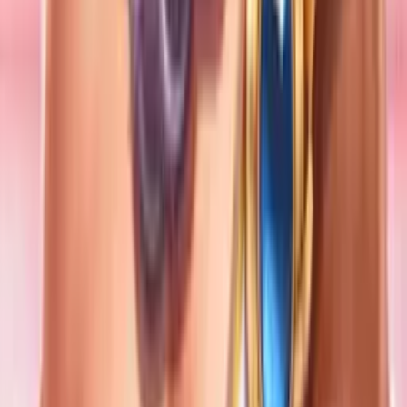
RTP
96.28
%
Cao
Biến động
Trung Bình - Cao