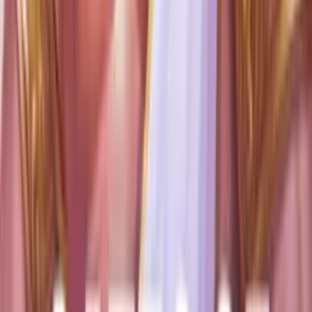
Hỗ trợ tiếng Việt 24/7