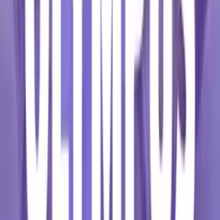
Momo/VietQR