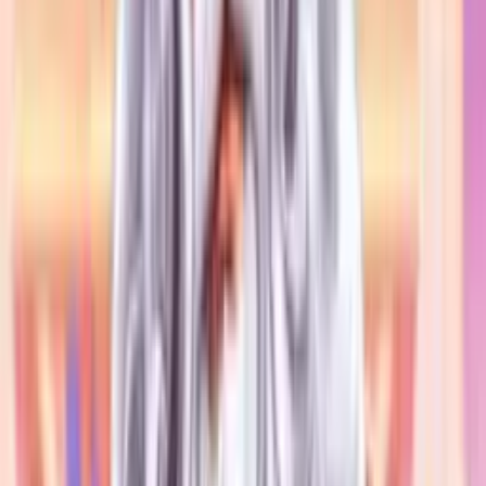
Game Tương Tự