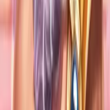
Chơi Demo