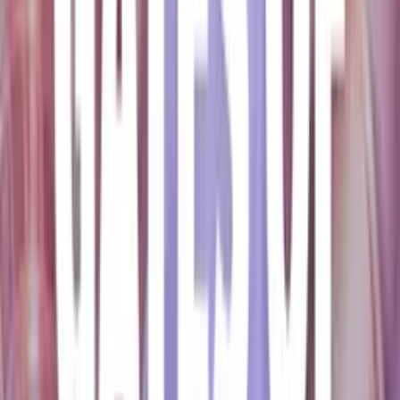
+ 100 Free Spins cho
Jungle Gorilla
Đăng ký & Nhận 100 Free Spins