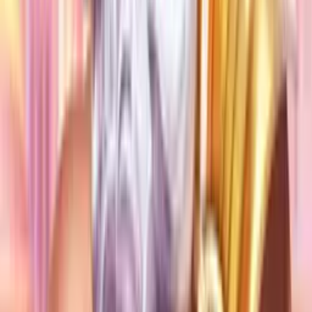
Chơi tại Rizzy
+100 Free Spins