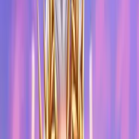
Xem Trước