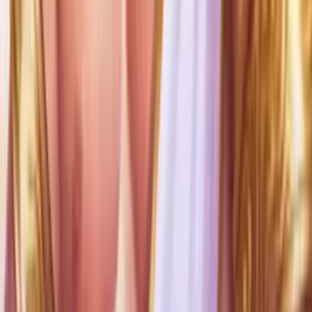
Rút tiền qua Momo, VietQR