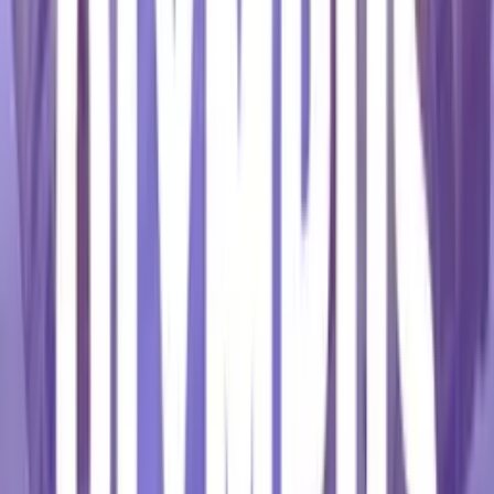
Rút tiền 24h