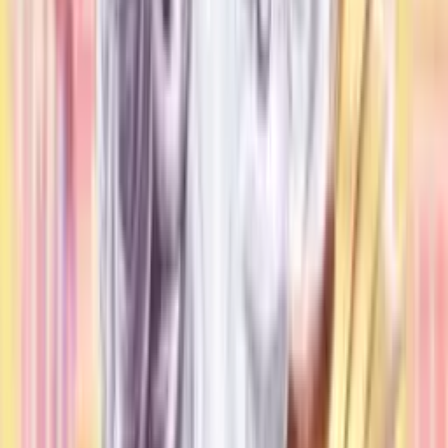
Đã xác minh