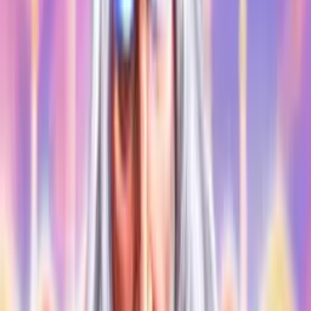
Cách Chơi