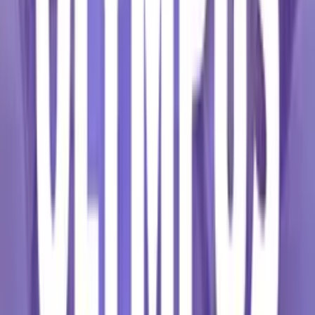
Momo/VietQR