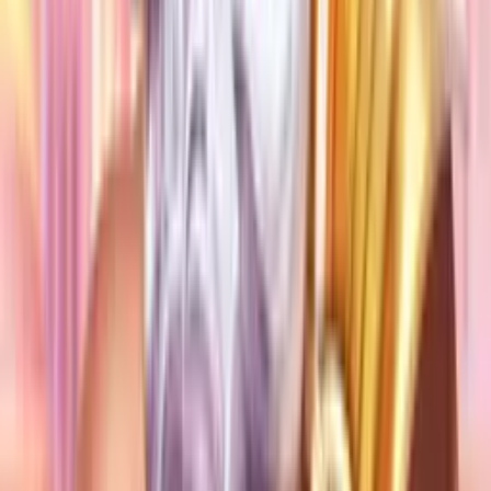
Chơi tại Rizzy
+100 Free Spins