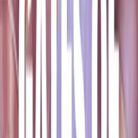
Chơi với
1,000,000đ