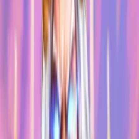
Thông Số