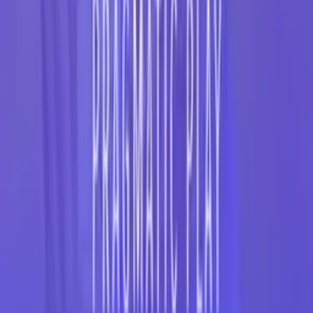
Casino khác