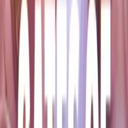
Nhân đôi tiền nạp
Welcome Bonus 100%
Nạp
500,000đ