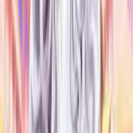
SlotXin Editorial Team
Chuyên gia đánh giá game