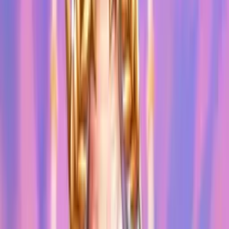
Đánh Giá