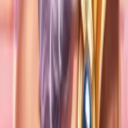
Chơi Demo