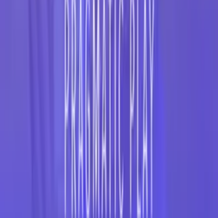
96.27
%