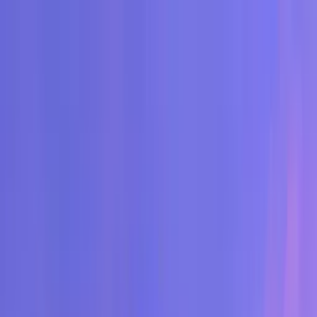
Bỏ qua đến nội dung chính
Trang Chủ
Slot Games
Casino
Tìm Kiếm
Khuyến Mãi
Hướng
Dẫn
Chơi tại Rizzy