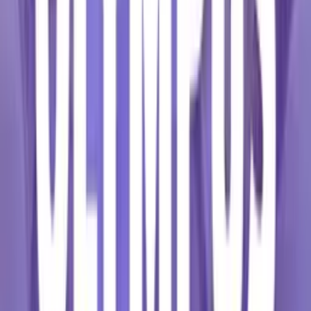
Momo/VietQR