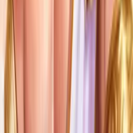
Có tại Rizzy Casino