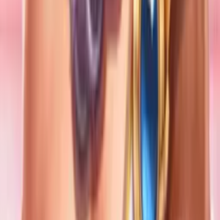
RTP
96.27
%
Cao
Biến động
Cao