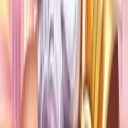
Chơi tại Rizzy
+100 Free Spins