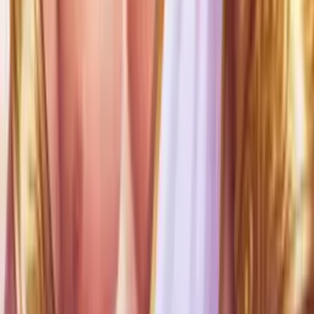
Rút tiền qua Momo, VietQR