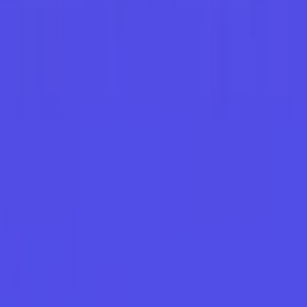
Virus mutation mechanic độc nhất — symbols bị lây nhiễm tự động
nâng cấp giá trị tạo chain reactions dây chuyền