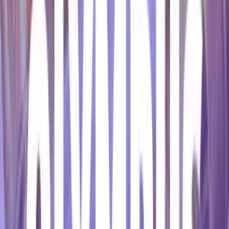
5,000+ đã đăng ký