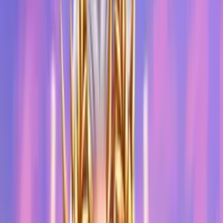
Xem Trước