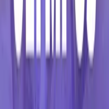
RTP Cao Nhất
Pandemic Rising
tại
Rizzy
+
1.09
%