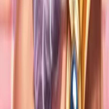
Chơi Demo