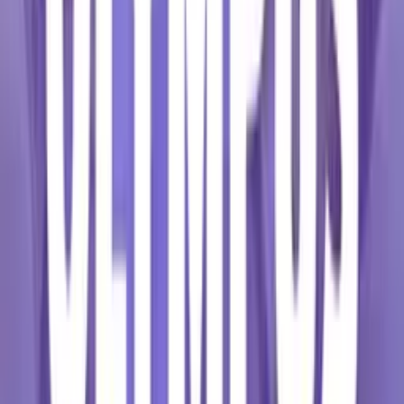
Momo/VietQR