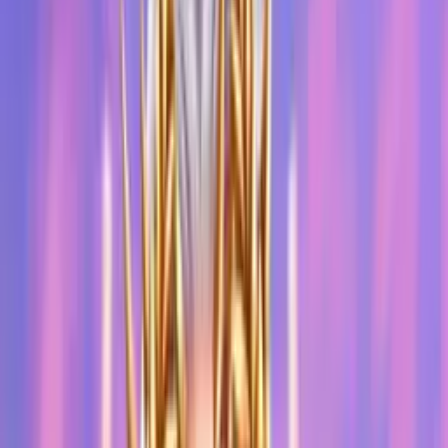
Xem Trước