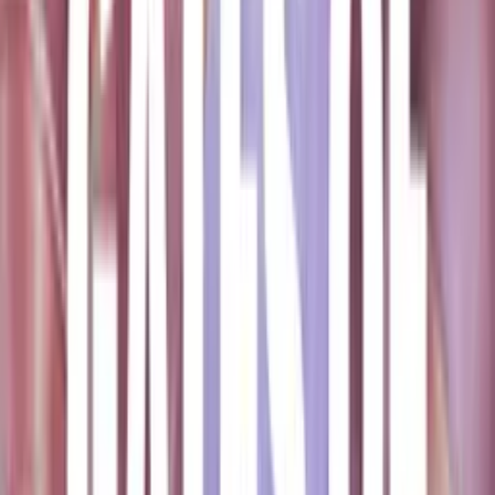
Chơi với
1,000,000đ