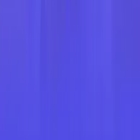
Lợi thế +
0.65
% RTP
Power of Thor Megaways có RTP dao động từ 94.7% đến 95.35%,
với mức tối đa 95.35% thấp hơn đáng kể so với chuẩn ngành 96%.
Đây là một nhược điểm cần lưu ý vì nó có nghĩa là về lý thuyết,
game giữ lại nhiều hơn trong dài hạn so với các game có RTP cao
hơn. Độ chênh lệch 0.65% giữa min và max RTP tương đối nhỏ,
cho thấy ít biến thể cấu hình hơn. Mặc dù RTP thấp, độ biến động
Medium kết hợp với tiềm năng thắng 10,000x vẫn tạo ra cơ hội cho
các phần thưởng đáng kể. Người chơi nên cân nhắc RTP thấp hơn
này khi quản lý ngân sách và kỳ vọng.
95.35
%
RTP
10,000x
Max Win
Trung Bình