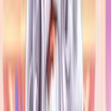
Game Tương Tự