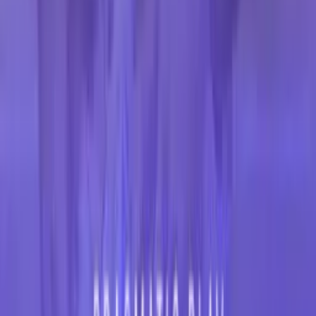
Rizzy Casino
95.35
%