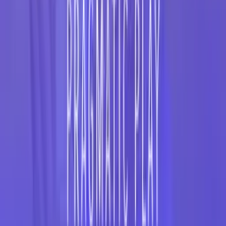
Casino khác