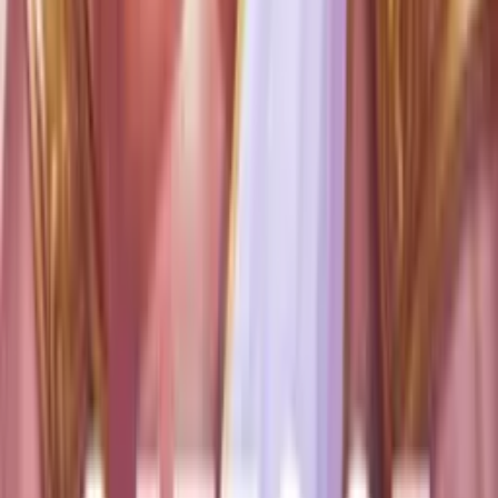
Hỗ trợ tiếng Việt 24/7