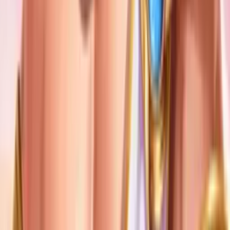
10,000x
Layout
Megaways