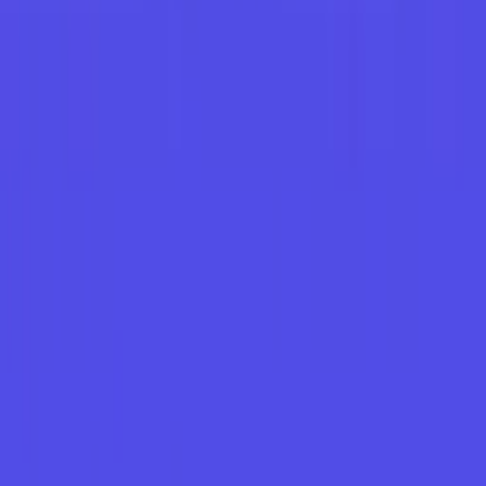
Biến Động