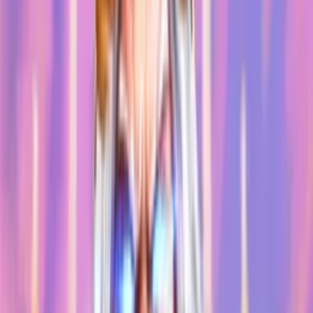
Thông Số