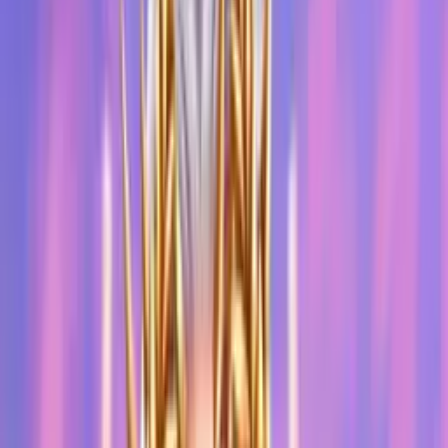
Xem Trước