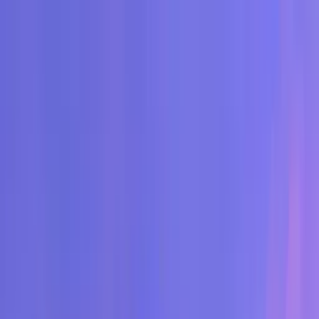
Bỏ qua đến nội dung chính
Trang Chủ
Slot Games
Casino
Tìm Kiếm
Khuyến Mãi
Hướng
Dẫn
Chơi tại Rizzy