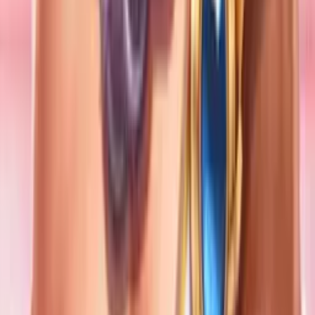
RTP
95.78
%
Biến động
Trung Bình - Cao
Max Win