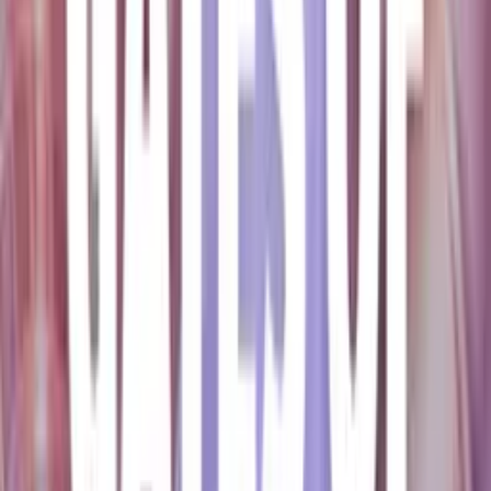
+ 100 Free Spins cho
Rainbow Gold
Đăng ký & Nhận 100 Free Spins