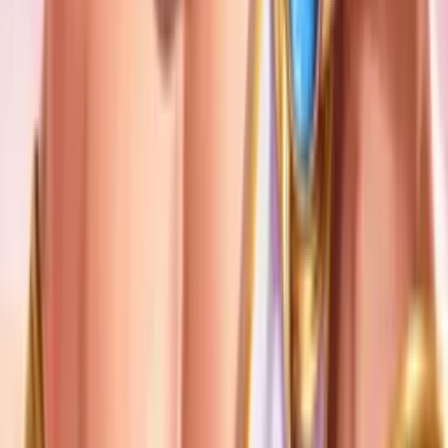
15,000x
Layout
5x3