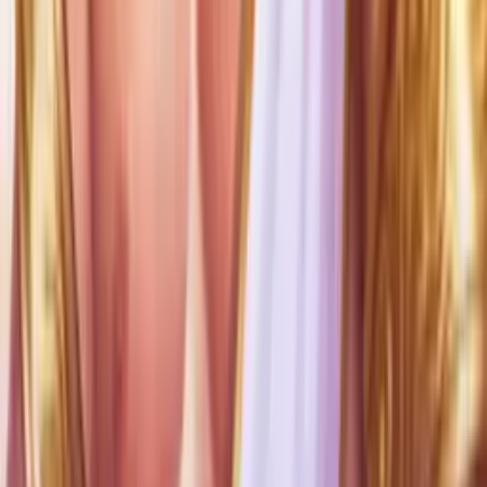
Rút tiền qua Momo, VietQR