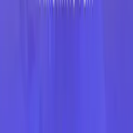
94.62
%