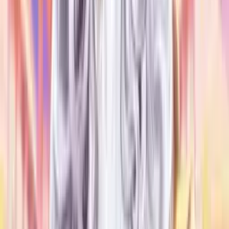
SlotXin Editorial Team
Chuyên gia đánh giá game