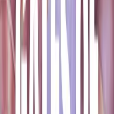
Chơi với
1,000,000đ