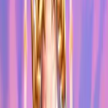
Đánh Giá