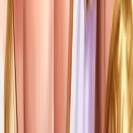
Có tại Rizzy Casino