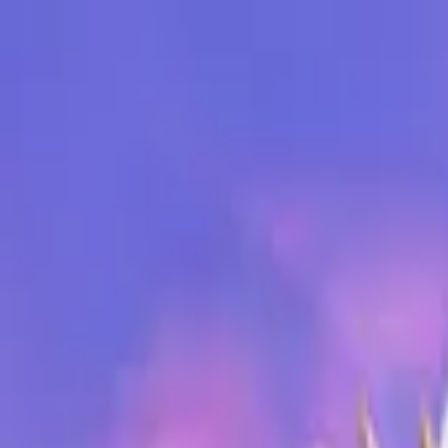
Bỏ qua đến nội dung chính
Trang Chủ
Slot Games
Casino
Tìm Kiếm
Khuyến Mãi
Hướng Dẫn
Chơi 