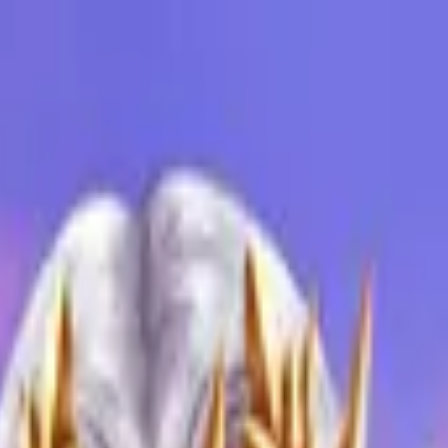
tại Rizzy