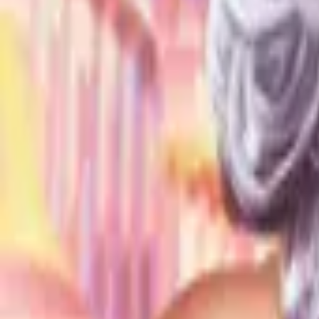
Trang Chủ
/
Slots
/
Pragmatic Play
/
Santas Xmas Rush