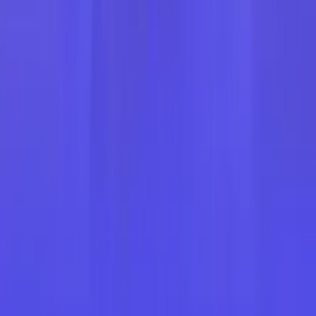
Lợi thế +
1.19
% RTP
Spartan King có RTP từ 94.68% đến 95.87%, thấp hơn mức trung
bình ngành (96%). Điều này có nghĩa là về lâu dài, người chơi sẽ
nhận lại ít hơn so với các game có RTP cao hơn. Kết hợp với độ
biến động Medium-High, game yêu cầu ngân sách lớn hơn và kiên
nhẫn để đạt được các phần thưởng lớn. Tuy RTP thấp là điểm yếu,
nhưng tính năng Expanding Wilds và tiềm năng thắng 3,161x có thể
bù đắp phần nào cho nhược điểm này trong ngắn hạn.
95.87
%
RTP
3,161x
Max Win
Trung Bình - Cao
Biến Động