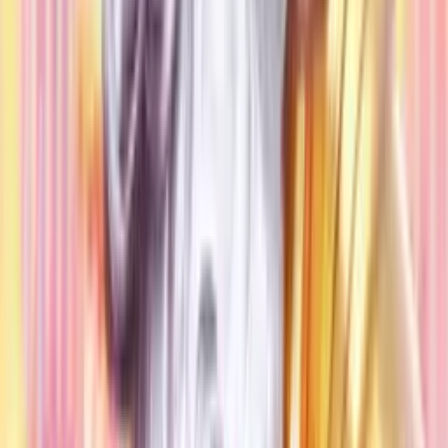
Cập nhật:
10/08/2026
Pragmatic Play
Slots
Spartan King
DEMO