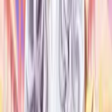
SlotXin Editorial Team
Chuyên gia đánh giá game