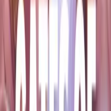
Nhân đôi tiền nạp
Welcome Bonus 100%
Nạp
500,000đ