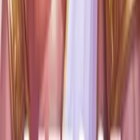
Hỗ trợ tiếng Việt 24/7