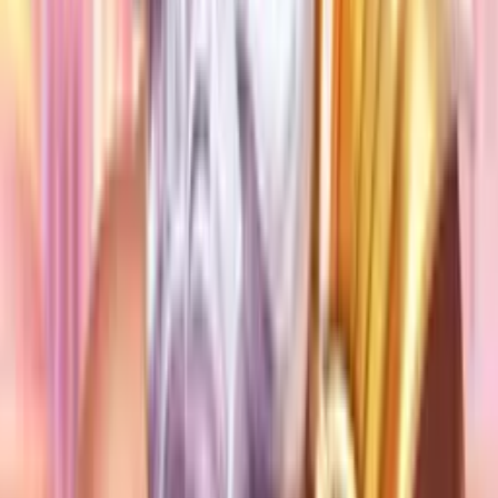
Chơi tại Rizzy
+100 Free Spins