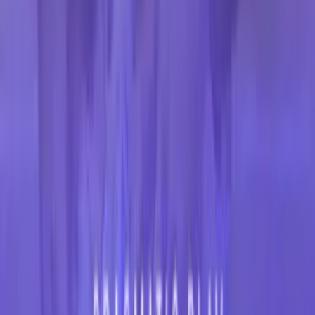
Rizzy Casino
95.87
%