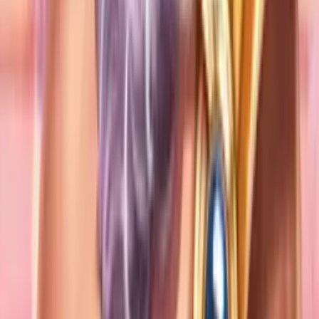
Chơi Demo