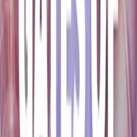
+ 100 Free Spins cho
Spartan King
Đăng ký & Nhận 100 Free Spins