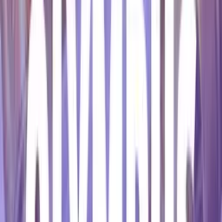
5,000+ đã đăng ký