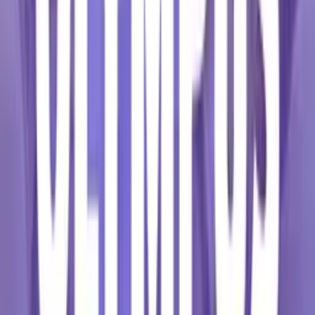
Momo/VietQR