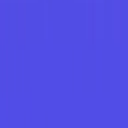
Expanding Wilds mang lại cơ hội thắng lớn trên nhiều dòng cùng