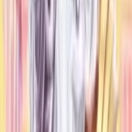
Đã xác minh