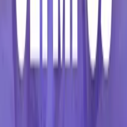
RTP Cao Nhất
Spartan King
tại
Rizzy
+
1.19
%