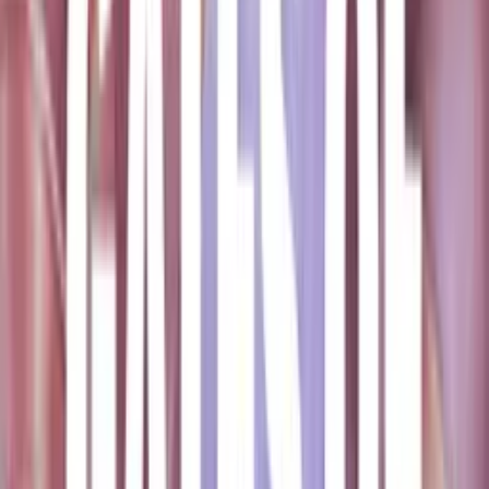
Chơi với
1,000,000đ