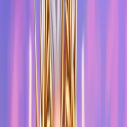
Xem Trước