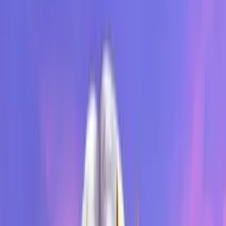
Trang Chủ
/
Slots
/
Pragmatic Play
/
Striking Hot 5