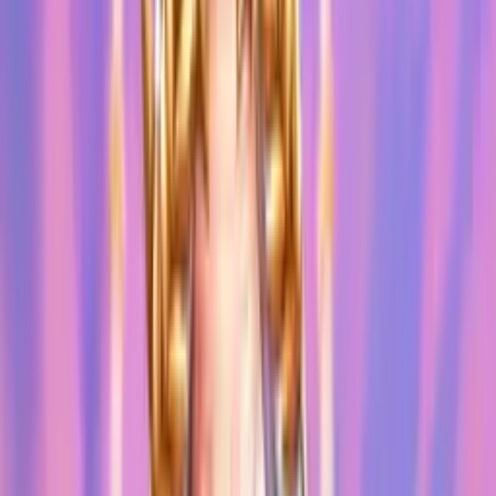
Đánh Giá