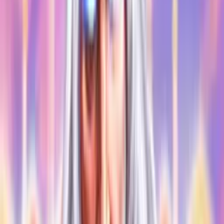
Cách Chơi