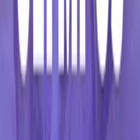
RTP Cao Nhất
Striking Hot 5
tại
Rizzy
+
0.75
%