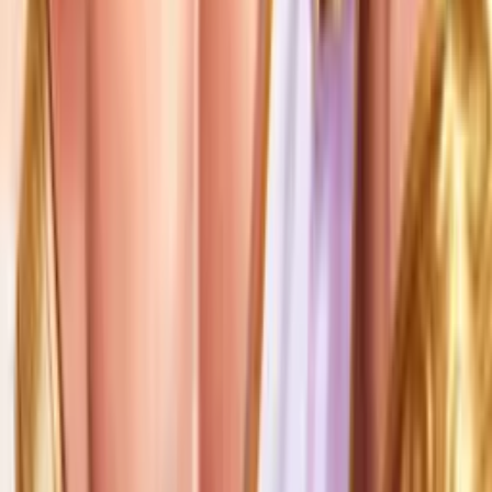
Có tại Rizzy Casino