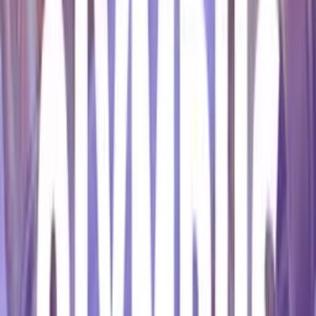
5,000+ đã đăng ký