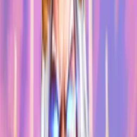
Thông Số