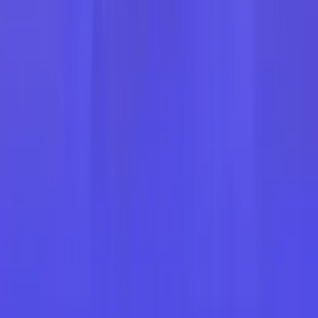
Lợi thế +
0.75
% RTP
Striking Hot 5 sở hữu RTP từ 95.66% đến 96.41%, trong đó mức
96.41% là con số rất hấp dẫn cho một slot độ biến động cao. Con số
này có nghĩa là về mặt lý thuyết, trò chơi trả lại 96.41 đồng cho mỗi
100 đồng cược trong dài hạn. Kết hợp với tiềm năng thắng 15,000x,
RTP cao này làm cho Striking Hot 5 trở thành lựa chọn hấp dẫn cho
những ai tìm kiếm phần thưởng lớn. Tuy nhiên, độ biến động cao có
nghĩa là cần kiên nhẫn và vốn dài hơi để đạt được những khoản
thắng đáng kể. Các tính năng Respins và Free Spins là nơi RTP thực
sự phát huy tác dụng, mang đến cơ hội tích lũy phần thưởng lớn.
96.41
%
RTP
15,000x
Max Win