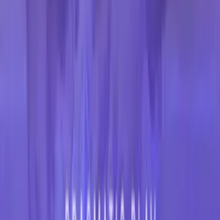
Rizzy Casino