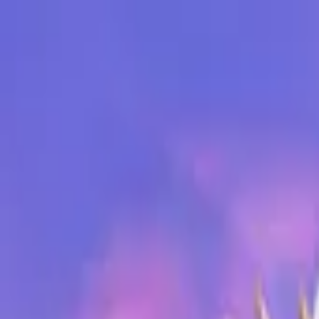
Bỏ qua đến nội dung chính
Trang Chủ
Slot Games
Casino
Tìm Kiếm
Khuyến Mãi
Hướng Dẫn
Chơi 