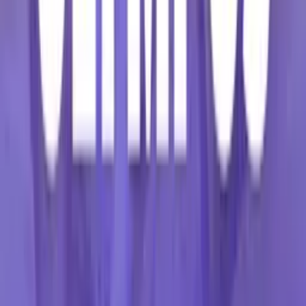
RTP Cao Nhất
The Great Chicken Escape
tại
Rizzy
+
1.82
%