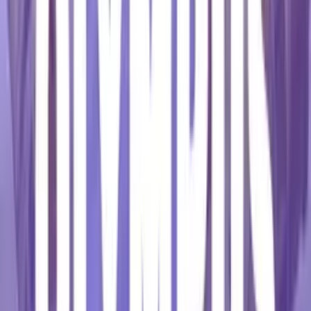
Rút tiền 24h