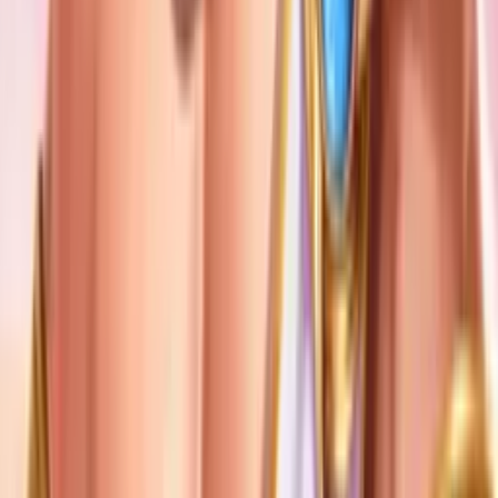
Max Win
18,148x
Layout
3x3