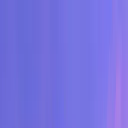
Bỏ qua đến nội dung chính
Trang Chủ
Slot Games
Casino
Tìm Kiếm
Khuyến Mãi
Hướng
Dẫn
Chơi tại Rizzy