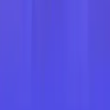
Lợi thế +
1.82
% RTP
The Great Chicken Escape có tỷ lệ RTP dao động từ 94.41% đến
96.23%, với phiên bản cao nhất đạt mức chuẩn ngành 96%+. Mặc
dù biến động ở mức trung bình, trò chơi nổi bật với maxWin khổng
lồ 18,148x, thuộc top các slot có tiềm năng thanh toán cao nhất. Sự
kết hợp giữa Cascading Reels và Walking Wilds tạo ra nhiều cơ hội
thắng liên tiếp trong mỗi lượt quay, giúp cân bằng giữa tần suất và
giá trị phần thưởng. Progressive Jackpot ngẫu nhiên là điểm nhấn
lớn, mang đến cơ hội giành giải đột phá bất ngờ. Với RTP tối đa gần
96.23% và tiềm năng maxWin vượt trội, trò chơi này phù hợp cho
cả người chơi thận trọng và những ai tìm kiếm giải thưởng lớn.
96.23
%
RTP
18,148x