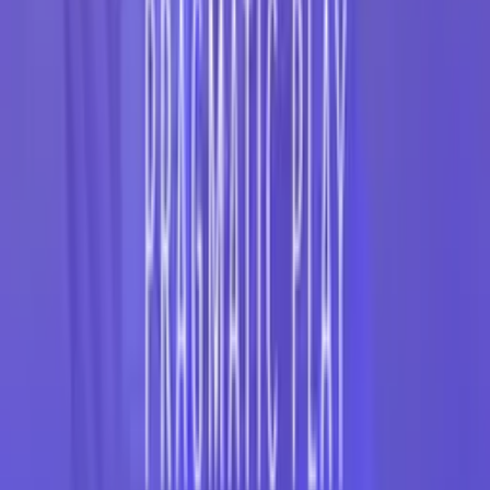
96.23
%