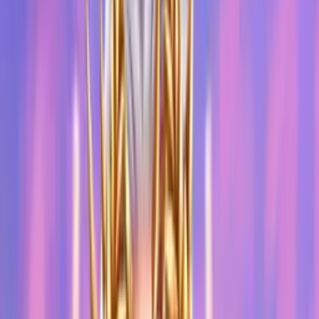
Xem Trước