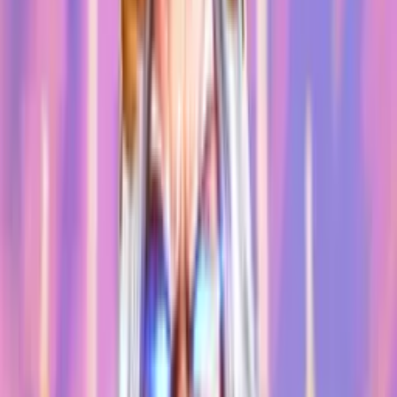
Thông Số