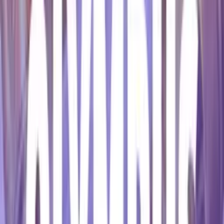
5,000+ đã đăng ký