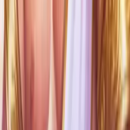
Rút tiền qua Momo, VietQR