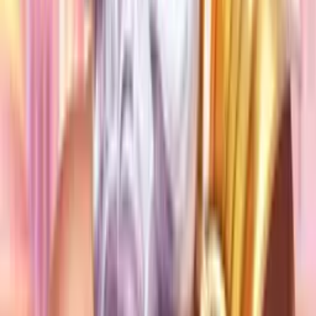
Chơi tại Rizzy
+100 Free Spins