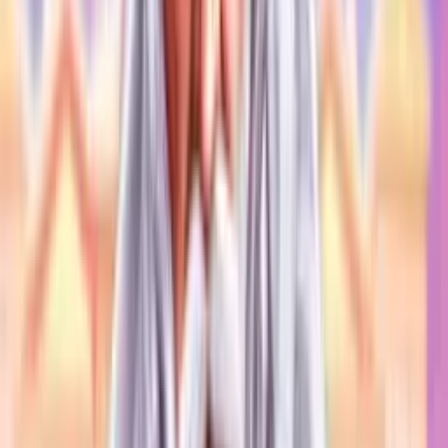
Hỏi Đáp