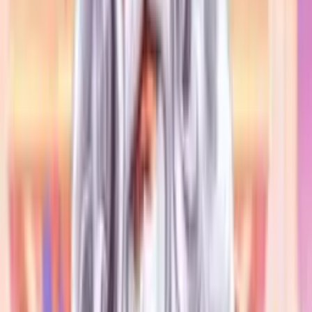
Game Tương Tự