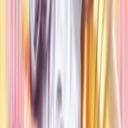
Cập nhật:
07/08/2026
Pragmatic Play
Slots
Vampiresvs Wolves
DEMO