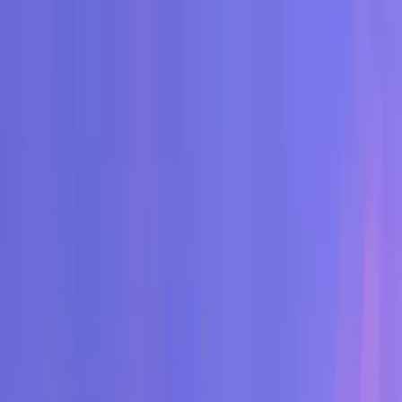
Bỏ qua đến nội dung chính
Trang Chủ
Slot Games
Casino
Tìm Kiếm
Khuyến Mãi
Hướng
Dẫn
Chơi tại Rizzy