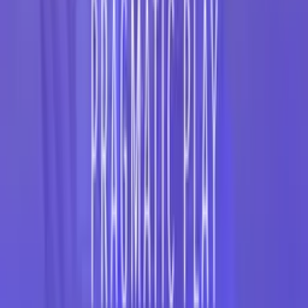
96.39
%