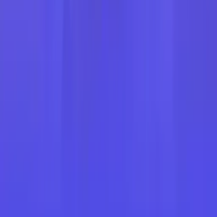
Lợi thế +
1.29
% RTP
Với RTP 96.39% (dao động từ 95.1%), Vampiresvs Wolves thuộc
nhóm slot có tỷ lệ hoàn trả cao. Chênh lệch 0.39% so với chuẩn
96% mang lại lợi thế dài hạn đáng kể, đặc biệt quan trọng với
volatility Medium-High. Phiên bản RTP thấp nhất (95.1%) nên tránh
vì khoảng cách 1.29% tạo sự khác biệt lớn trong hàng nghìn vòng
quay. Volatility Medium-High có nghĩa thắng không thường xuyên
nhưng giá trị lớn khi trúng, đòi hỏi bankroll ít nhất 100-200 lần mức
cược để vượt qua giai đoạn khô hạn trước khi chạm Free Spins.
96.39
%
RTP
5,000x
Max Win
Trung Bình - Cao