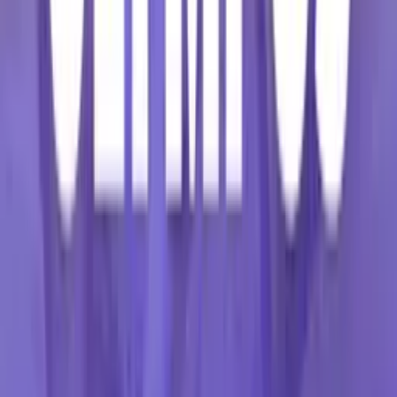
RTP Cao Nhất
Vampiresvs Wolves
tại
Rizzy
+
1.29
%