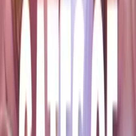
Nhân đôi tiền nạp
Welcome Bonus 100%
Nạp
500,000đ