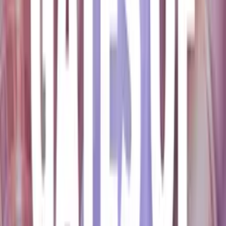
+ 100 Free Spins cho
Vampiresvs Wolves
Đăng ký & Nhận 100 Free Spins