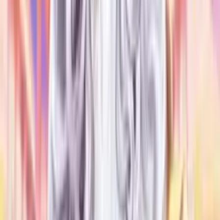
SlotXin Editorial Team
Chuyên gia đánh giá game