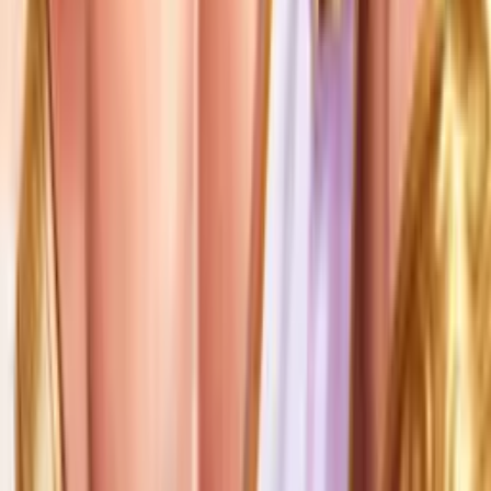
Có tại Rizzy Casino