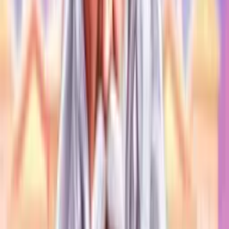
Hỏi Đáp