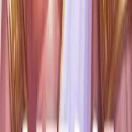
Hỗ trợ tiếng Việt 24/7