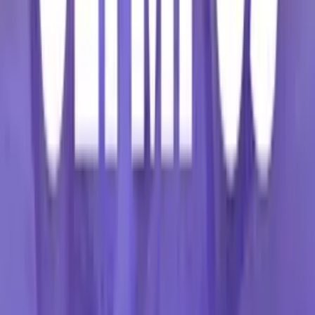
RTP Cao Nhất
Vegas Nights
tại
Rizzy
+
1.79
%