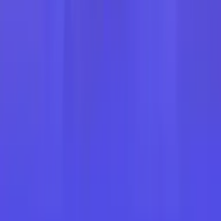
Lợi thế +
1.79
% RTP
RTP dao động từ 94.08% đến 95.87%, thấp hơn mức trung bình
96% của ngành. Tuy nhiên, con số này cần được xem xét trong bối
cảnh mức thắng tối đa 15,000x cực kỳ cao. Pragmatic Play thường
thiết kế các slot có RTP thấp hơn một chút nhưng bù đắp bằng tiềm
năng thắng lớn, và Vegas Nights là ví dụ điển hình. Tính năng
Bonus Buy cũng ảnh hưởng đến cách tính RTP, vì người chơi có thể
tự quyết định khi nào vào Free Spins. Với độ biến động trung bình,
game cân bằng giữa các khoản thắng thường xuyên và tiềm năng
đột phá 15,000x.
95.87
%
RTP
15,000x
Max Win
Trung Bình