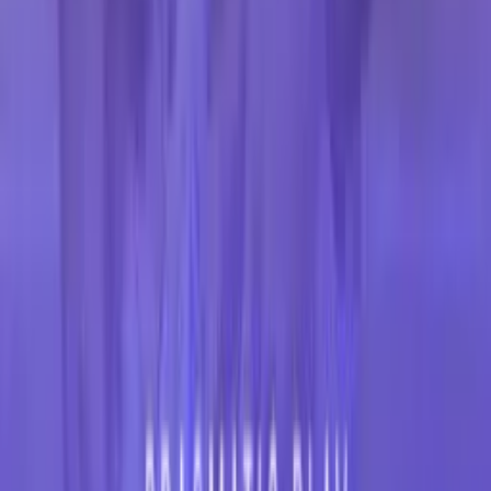
Rizzy Casino
95.87
%