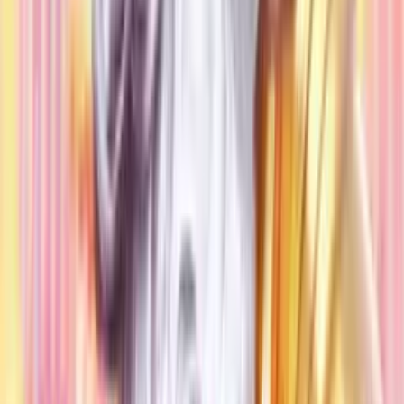
Cập nhật:
05/08/2026
Pragmatic Play
Slots
Vegas Nights
DEMO