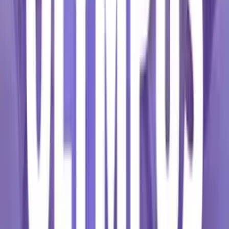
Momo/VietQR