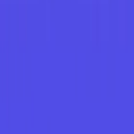
Biến Động