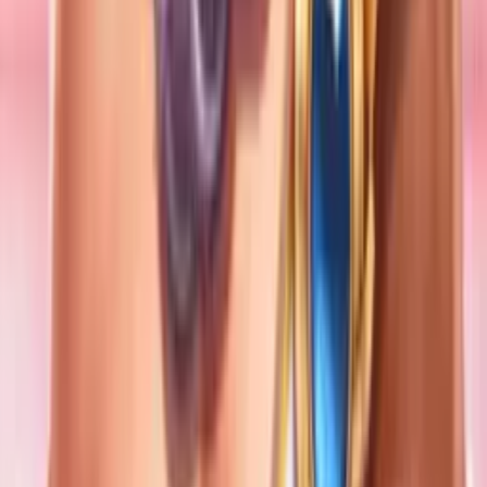
RTP
95.87
%
Biến động
Trung Bình
Max Win