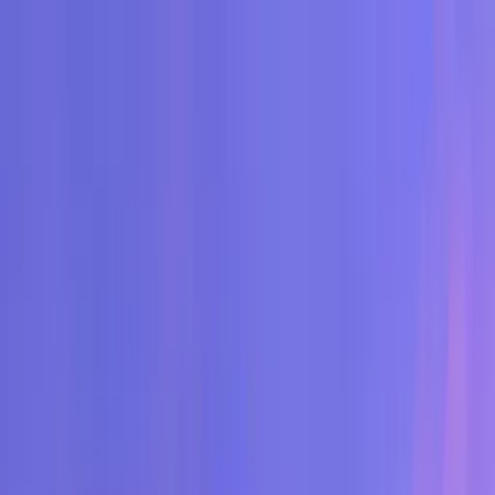
Bỏ qua đến nội dung chính
Trang Chủ
Slot Games
Casino
Tìm Kiếm
Khuyến Mãi
Hướng
Dẫn
Chơi tại Rizzy