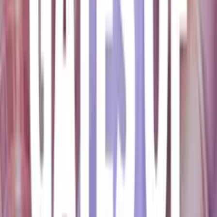
+ 100 Free Spins cho
Vegas Nights
Đăng ký & Nhận 100 Free Spins