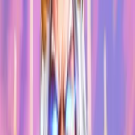
Thông Số