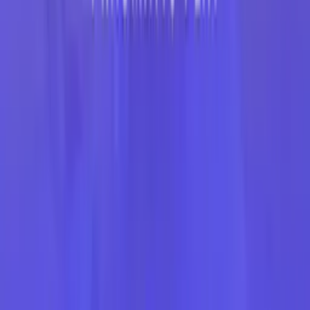
94.08
%