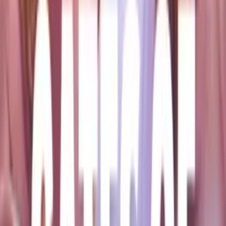
Nhân đôi tiền nạp
Welcome Bonus 100%
Nạp
500,000đ