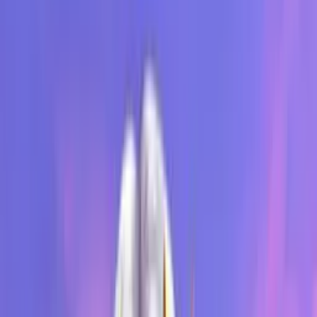
Trang Chủ
/
Slots
/
Pragmatic Play
/
Vegas Nights