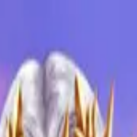
tại Rizzy