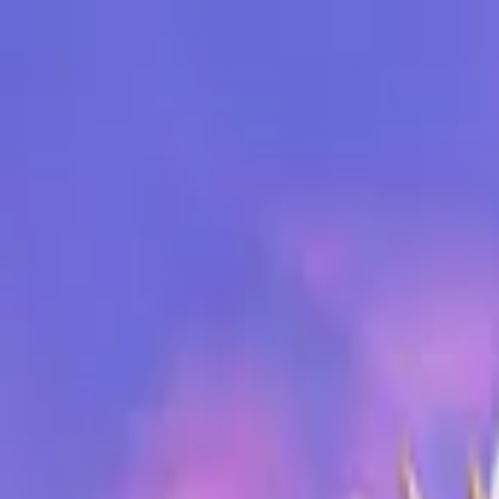
Bỏ qua đến nội dung chính
Trang Chủ
Slot Games
Casino
Tìm Kiếm
Khuyến Mãi
Hướng Dẫn
Chơi 